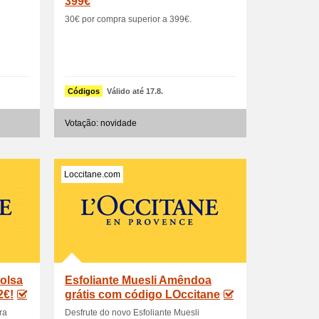
399€
30€ por compra superior a 399€.
Códigos
Válido até 17.8.
Votação: novidade
Loccitane.com
olsa
Esfoliante Muesli Amêndoa
2€!
grátis com código LOccitane
ra
Desfrute do novo Esfoliante Muesli