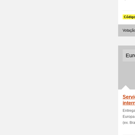
Códig
Votaçã
Euro
Servi
inter
Entrega
Europa 
(ex. Bras