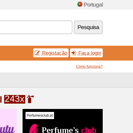
Portugal
Pesquisa
Registação
Faça login
Como funciona?
243x
l
Perfumesclub.pt