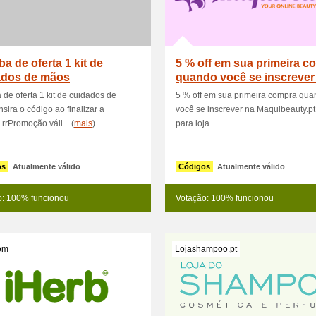
a de oferta 1 kit de
5 % off em sua primeira c
ados de mãos
quando você se inscrever
Ma
de oferta 1 kit de cuidados de
5 % off em sua primeira compra qu
nsira o código ao finalizar a
você se inscrever na Maquibeauty.pt. 
rrPromoção váli... (
mais
)
para loja.
os
Atualmente válido
Códigos
Atualmente válido
o: 100% funcionou
Votação: 100% funcionou
om
Lojashampoo.pt