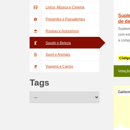
Livros, Música e Cinema
Supl
Presentes e Passatempo
de d
Suplem
Roupas e Acessórios
com est
a comp
Saude e Beleza
Sport e Animais
Códig
Viagens e Carros
Votaçã
Tags
Galile