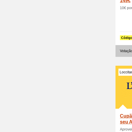
149€
10€ por
Códig
Votaçã
Loccit
Cupão
seu 
7
Aprovei