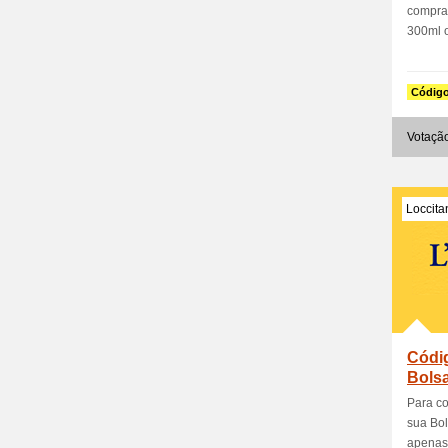
compra
300ml o
Códig
Votaçã
Loccit
Códi
Bols
pr
Para co
sua Bo
apenas 