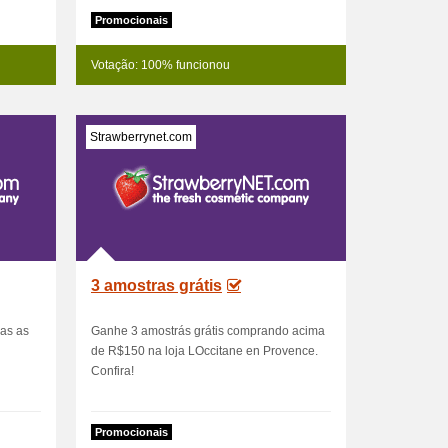
Promocionais
Votação: 100% funcionou
Strawberrynet.com
3 amostras grátis
das as
Ganhe 3 amostrás grátis comprando acima
de R$150 na loja LOccitane en Provence.
Confira!
Promocionais