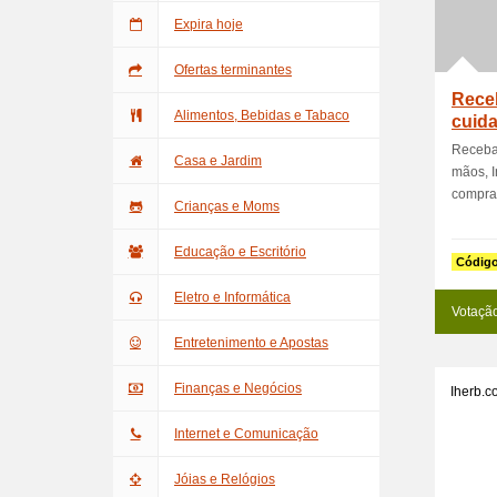
Expira hoje
Ofertas terminantes
Receb
Alimentos, Bebidas e Tabaco
cuid
Receba 
Casa e Jardim
mãos, I
compra.
Crianças e Moms
Educação e Escritório
Códig
Eletro e Informática
Votaçã
Entretenimento e Apostas
Finanças e Negócios
Iherb.c
Internet e Comunicação
Jóias e Relógios