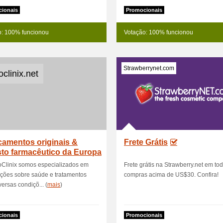
ionais
Promocionais
o: 100% funcionou
Votação: 100% funcionou
Strawberrynet.com
clinix.net
camentos originais &
Frete Grátis
to farmacêutico da Europa
oClinix somos especializados em
Frete grátis na Strawberry.net em to
ções sobre saúde e tratamentos
compras acima de US$30. Confira!
versas condiçõ... (
mais
)
ionais
Promocionais