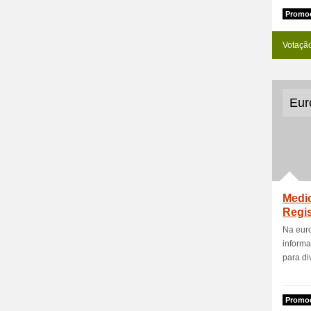
Promoc
Votaçã
Euro
Medi
Regis
Na eur
informa
para di
Promoc