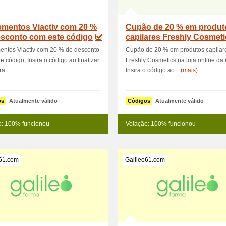
ementos Viactiv com 20 %
Cupão de 20 % em produt
esconto com este código
capilares Freshly Cosmeti
loja
entos Viactiv com 20 % de desconto
Cupão de 20 % em produtos capilar
e código, Insira o código ao finalizar
Freshly Cosmetics na loja online da
ra.
Insira o código ao... (
mais
)
os
Atualmente válido
Códigos
Atualmente válido
o: 100% funcionou
Votação: 100% funcionou
o61.com
Galileo61.com