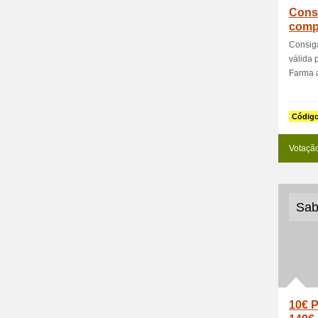
Consi
comp
Consiga
válida 
Farma a
Códig
Votaçã
Sab
10€ 