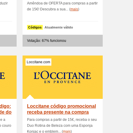
duzir
Amêndoa de OFERTA para compras a partir
de 15€! Descubra a sua... (
mais
)
Códigos
Atualmente válido
Votação: 67% funcionou
Loccitane.com
digo:
Loccitane código promocional
de do
receba presente na compra
supe
de a
Para compras a partir de 15€, receba o seu
o couro
Duo Rotina de Beleza com uma Esponja
Konjac e o emblem... (
mais
)