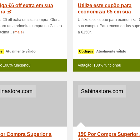
ga €6 off extra em sua
Utilize este cupão para
ra
economizar €5 em sua
compra
 €6 off extra em sua compra. Oferta
Utilize este cupão para economizar
para uma primeira compra na Galileo
sua compra. Para encomendas supe
cima... (
mais
)
a €150r.
os
Atualmente válido
Códigos
Atualmente válido
o: 100% funcionou
Votação: 100% funcionou
inastore.com
Sabinastore.com
Por Compra Superior a
15€ Por Compra Superior 