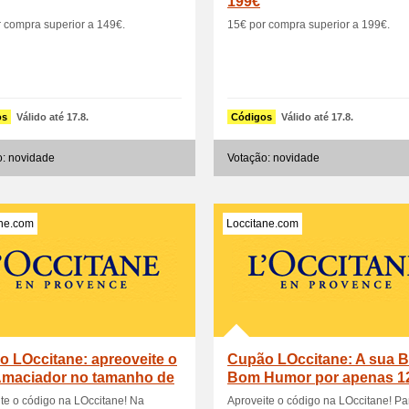
199€
 compra superior a 149€.
15€ por compra superior a 199€.
os
Válido até 17.8.
Códigos
Válido até 17.8.
o: novidade
Votação: novidade
ane.com
Loccitane.com
 LOccitane: apreoveite o
Cupão LOccitane: A sua B
Amaciador no tamanho de
Bom Humor por apenas 1
te o código na LOccitane! Na
Aproveite o código na LOccitane! Pa