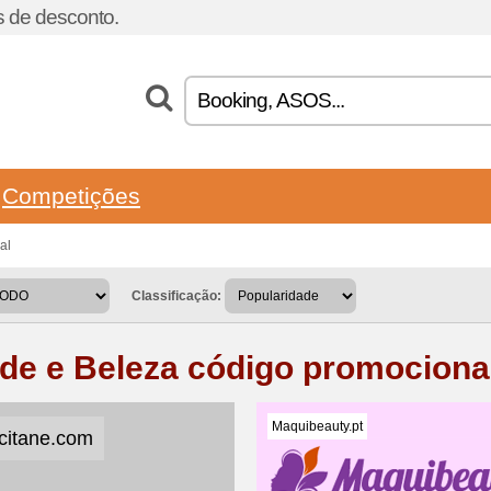
 de desconto.
Competições
al
Classificação:
de e Beleza código promociona
Maquibeauty.pt
citane.com