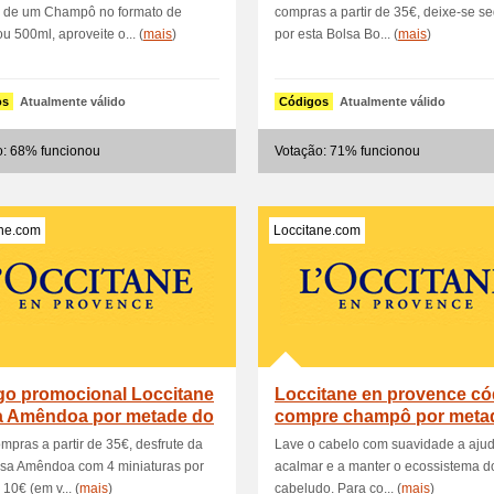
 de um Champô no formato de
compras a partir de 35€, deixe-se se
u 500ml, aproveite o... (
mais
)
por esta Bolsa Bo... (
mais
)
os
Atualmente válido
Códigos
Atualmente válido
o: 68% funcionou
Votação: 71% funcionou
ane.com
Loccitane.com
go promocional Loccitane
Loccitane en provence có
a Amêndoa por metade do
compre champô por meta
p
mpras a partir de 35€, desfrute da
Lave o cabelo com suavidade a aju
lsa Amêndoa com 4 miniaturas por
acalmar e a manter o ecossistema d
10€ (em v... (
mais
)
cabeludo. Para co... (
mais
)