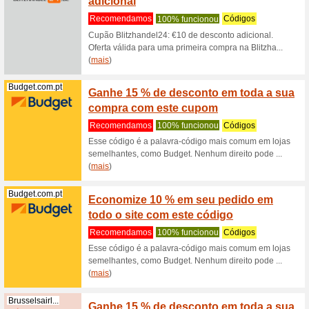
novid
Recome
Código d
Bosanova,
Utiliz
Storexppen.pt
em su
100% fu