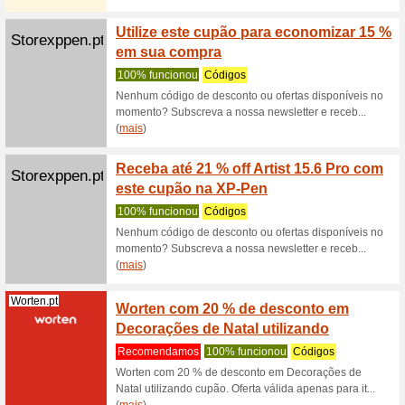
Recome
15% de d
Aplicam-
Zooplus.pt
Cupão 
compr
Recome
RrOferta