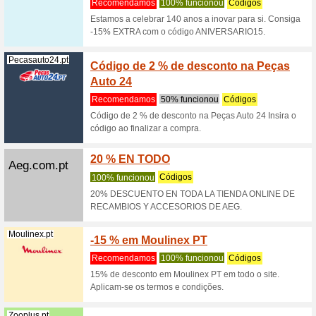
Tenstickers.pt
Consig
na Ten
Recome
Consiga 1
Nenhum có
(
mais
)