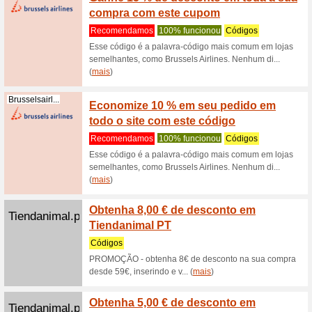
Nenhum c
momento?
(
mais
)
Receba
Storexppen.pt
este c
100% fu
Nenhum c