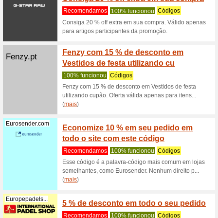
Recome
RrCupão v
promoções
(
mais
)
Iherb.com
Suplem
descon
Recome