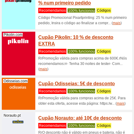
EXTR
Recome
Cupom Ex
válida ap
Rowenta.pt
ROWENT
anos a