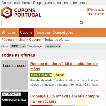
Compre mais barato. Poupe
Lojas
Cupons
Amo
Página principal
>
Cupons
>