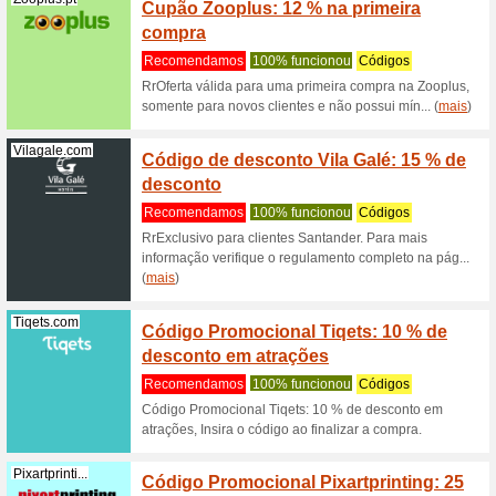
Tenstickers.pt
Receba
cupão 
Recome
Receba at
Tensticke
(
mais
)
Expondo.pt
Cupom