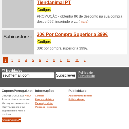
momento?
(
mais
)
Worten.pt
Worte
Decora
Recome
Worten c
Natal uti
(
mais
)