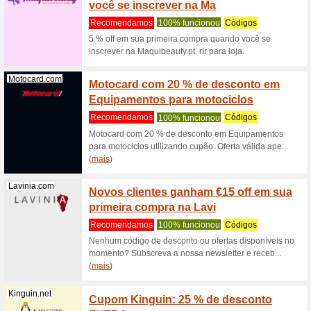
RrPromoç
recomenda
(
mais
)
Odisseias.com
Cupão 
Recome
RrPromoç
obter esta