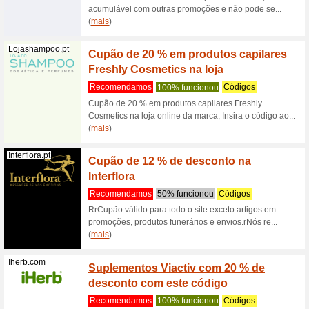
Recome
Estamos a
-15% EX
Pecasauto24.pt
Código
Auto 2
Recome
Código d