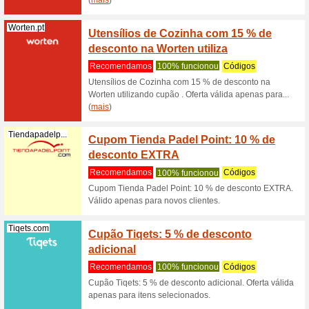
somente p
Vilagale.com
Código
desco
Recome
RrExclusi
informaçã
(
mais
)