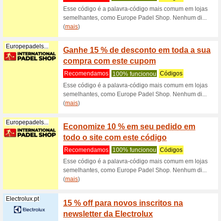
Suplemen
código, I
Iberostar.com
Cupão 
reserv
Recome
Estadia m
no México