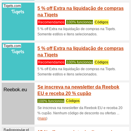
Tiqets.com
Código
descon
Recome
Código P
atrações,
Pixartprinti...
Código