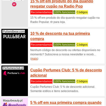
% num 
Recome
Código P
pedido, In
Pikolin.com
Cupão 
EXTR
Recome