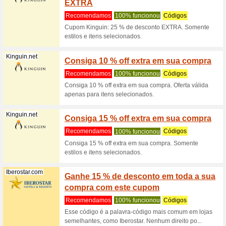
Norauto.pt
Cupão 
Recome
RrO desco
acumuláv
(
mais
)
Lojashampoo.pt
Cupão 