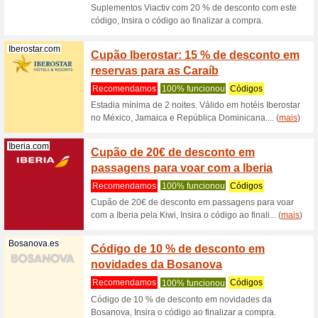
código ao
20 % 
Aeg.com.pt
100% fu
20% DES
RECAMBI
Moulinex.pt
-15 % 