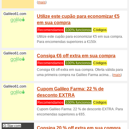
Freshl
Recome
Cupão de
Cosmetics
(
mais
)
Interflora.pt
Cupão 
Interfl