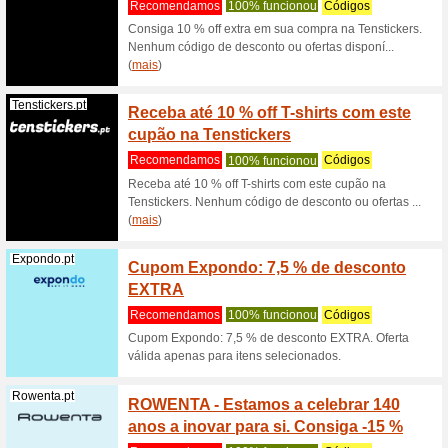
Filtro:
Classificaçã
Todas as ofertas
Receba
Loccitane.com
mãos
100% fu
Receba de
código ao