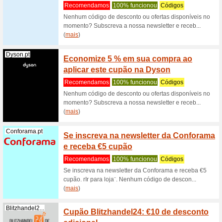
Iberia.com
Cupão
passag
Recome
Cupão de
com a Iber
Bosanova.es
Código