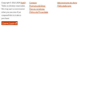
Zeema
2 ofert
Boa qual
tudo simp
período 
Zippyo
6 ofert