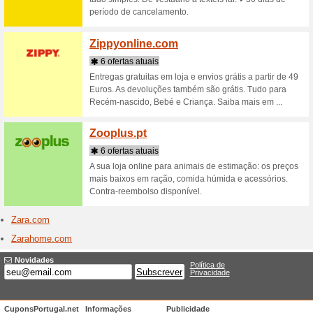
Lojas que começam 
Zaful.
1 ofert
A dica de
peças lin
variedade
bo [...]