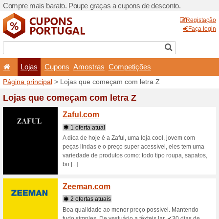
Compre mais barato. Poupe
Lojas
Cupons
Amo
Página principal
> Lojas qu