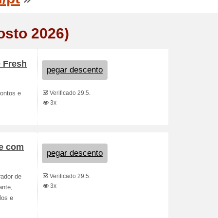
osto 2026)
0 Fresh
pegar descento
Verificado 29.5.
contos e
3x
le com
pegar descento
Verificado 29.5.
rador de
3x
ante,
los e