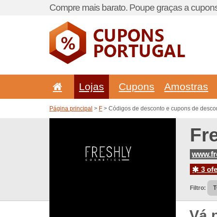
Compre mais barato. Poupe graças a cupons
Lojas
Cupons
Amostras
Página principal
>
F
> Códigos de desconto e cupons de descon
Fr
www.fr
3 ofe
Filtro:
Vá 