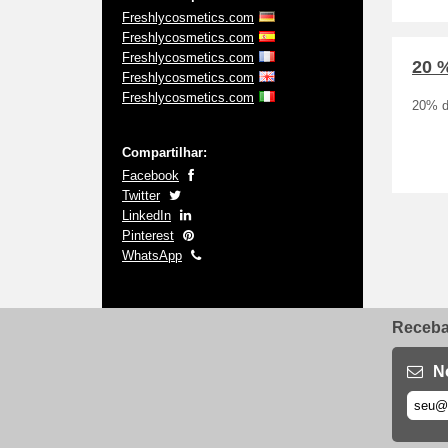
Freshlycosmetics.com
Freshlycosmetics.com
Freshlycosmetics.com
20 
Freshlycosmetics.com
Freshlycosmetics.com
20% d
Compartilhar:
Facebook
Twitter
LinkedIn
Pinterest
WhatsApp
Receba 
N