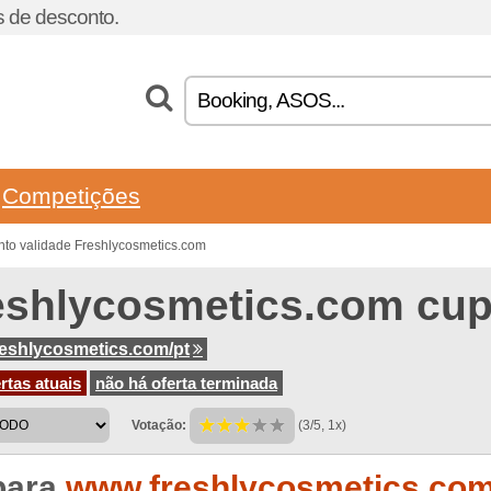
 de desconto.
Competições
to validade Freshlycosmetics.com
eshlycosmetics.com cu
eshlycosmetics.com/pt
rtas atuais
não há oferta terminada
Votação:
(3/5, 1x)
para
www.freshlycosmetics.com