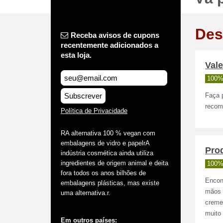
Des
Receba avisos de cupons
recentemente adicionados a
esta loja.
Vale
100%
Subscrever
Faça 
recom
Política de Privacidade
RA alternativa 100 % vegan com
embalagens de vidro e papelrA
Pro
indústria cosmética ainda utiliza
ingredientes de origem animal e deita
100%
fora todos os anos bilhões de
Encon
embalagens plásticas, mas existe
mãos 
uma alternativa.r.
creme 
muito
Em outros países: