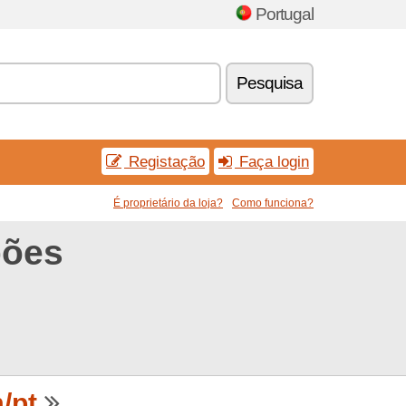
Portugal
Pesquisa
Registação
Faça login
É proprietário da loja?
Como funciona?
pões
/pt