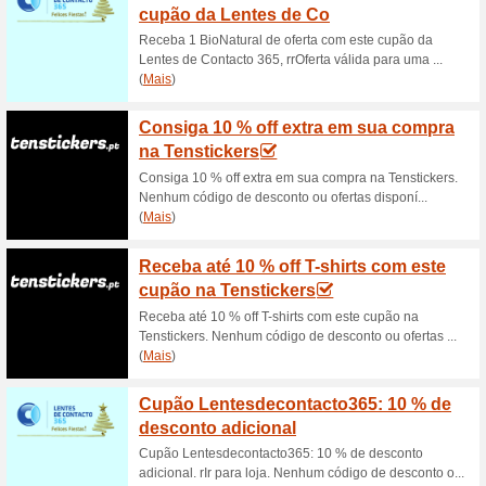
Oferta
promoç
Esta pági
site, o q
em prom..
Ofertas recomenda