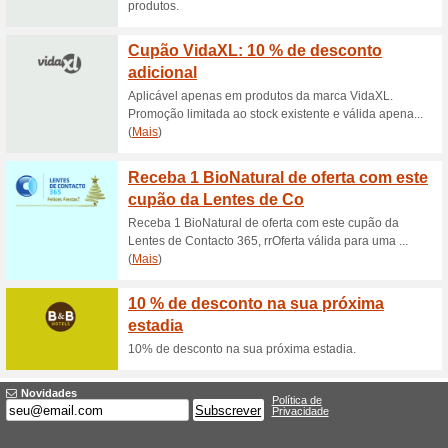
Consig
na Ten
Consiga 1
Nenhum có
(
Mais
)
Receba
cupão 