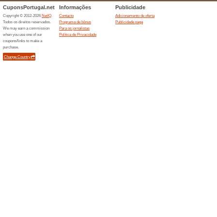
Receba at
Tensticke
(
Mais
)
Cupão 
descon
Cupão Le
adicional