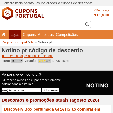
Compre mais barato. Poupe
Lojas
Cupons
Amo
Página principal
>
N
> Noti