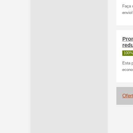
Faça 
envio!
Pro
red
100%
Esta p
econo
Ofer