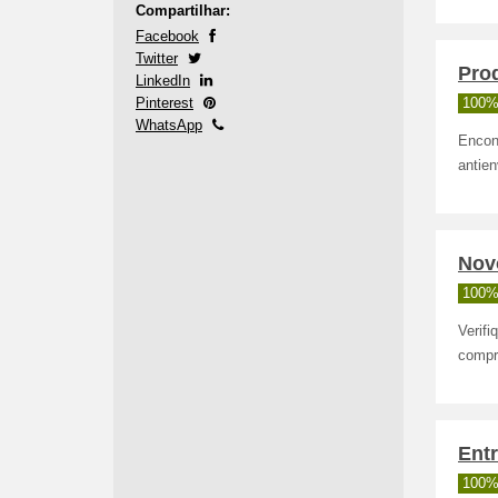
Compartilhar:
Facebook
Twitter
Pro
LinkedIn
Pinterest
100%
WhatsApp
Encon
antie
Nov
100%
Verif
compr
Entr
100%