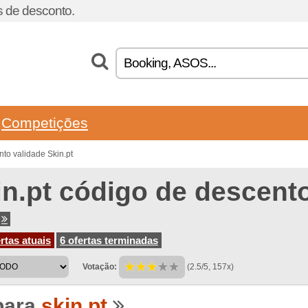
 de desconto.
Competições
to validade Skin.pt
in.pt código de descent
rtas atuais
6 ofertas terminadas
Votação:
(2.5/5, 157x)
para
skin.pt