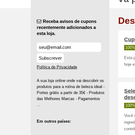
Des
Receba avisos de cupons
recentemente adicionados a
esta loja.
Cup
100%
Subscrever
Esta p
hoje 
Política de Privacidade
A sua loja online onde vai descobrir os
produtos para a rotina de beleza ideal -
Sel
Portes grátis a partir de 35€ - Produtos
des
das Melhores Marcas - Pagamentos
...
100%
Você 
Em outros países:
ingred
contri