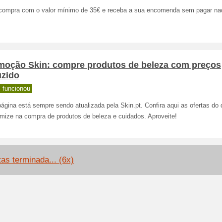
compra com o valor mínimo de 35€ e receba a sua encomenda sem pagar na
moção Skin: compre produtos de beleza com preços
uzido
 funcionou
ágina está sempre sendo atualizada pela Skin.pt. Confira aqui as ofertas do 
mize na compra de produtos de beleza e cuidados. Aproveite!
tas terminada... (6x)