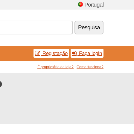
Portugal
Pesquisa
Registação
Faça login
É proprietário da loja?
Como funciona?
o