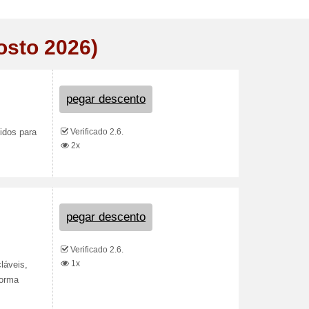
osto 2026)
pegar descento
Verificado 2.6.
lidos para
2x
pegar descento
Verificado 2.6.
1x
láveis,
forma