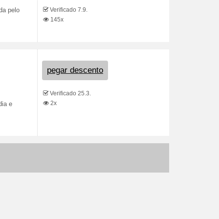
Verificado 7.9.
da pelo
145x
pegar descento
Verificado 25.3.
2x
dia e