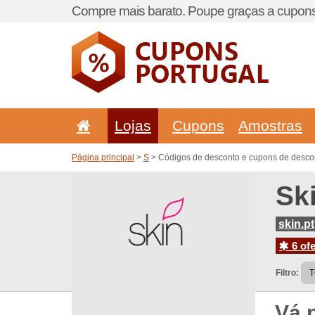
Compre mais barato. Poupe graças a cupons
Lojas
Cupons
Amostras
Página principal
>
S
> Códigos de desconto e cupons de descon
Sk
skin.pt
6 ofe
Filtro:
Vá 