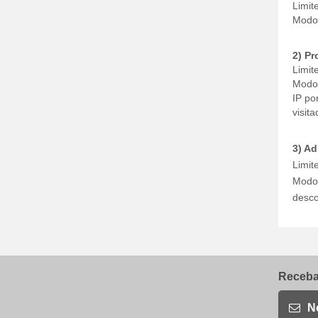
Limit
Modo 
2) Pr
Limit
Modo 
IP po
visita
3) A
Limite
Modo 
desco
Receba 
N