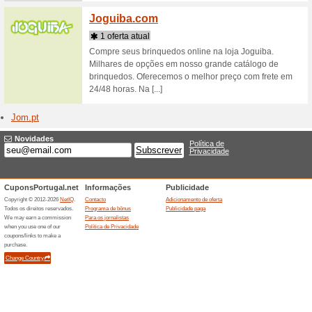
Lojas que começam 
Jdspor
5 ofert
Aproveit
renome co
Jocca.