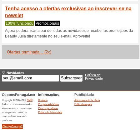
Descontos e promoç
Ganhe presentes jun
Júlia
Recomendamos
100% funci
Toda semana esta página é at
em compra ou outras condiçõe