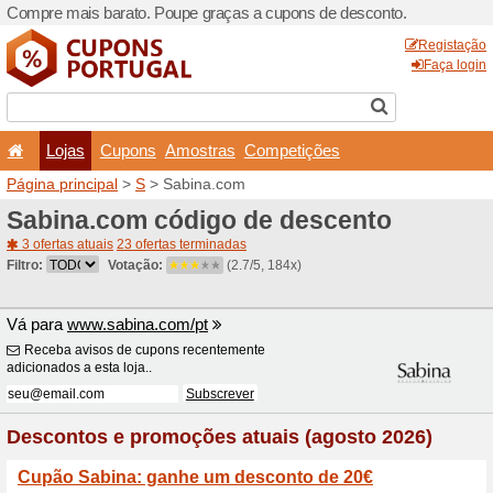
Compre mais barato. Poupe
Lojas
Cupons
Amo
Página principal
>
S
> Sabi