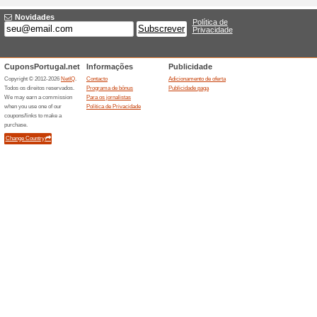
Descontos e promoç
Cupão Sabina: ganhe
Recomendamos
100% funci
Cupão Sabina: ganhe um des
acima de 300€. Insira o código