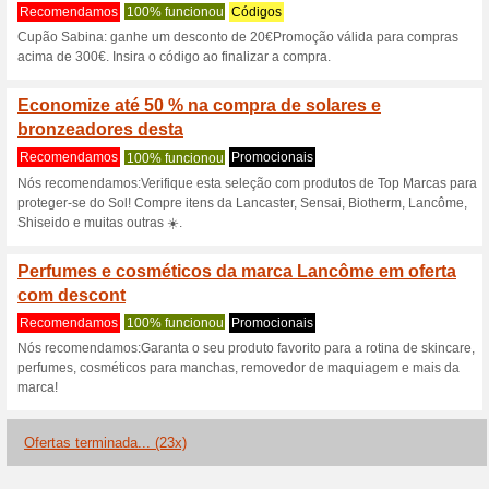
Sabina.com cód
3 ofertas atuais
23 ofertas te
Filtro:
Votação:
Vá para
www.sabina.com/
Receba avisos de cupons r
adicionados a esta loja..
S