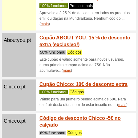
receber 
(
mais
)
Desigual.com
Regist
% de 
Recome
Nós reco
cadastrar
(
mais
)