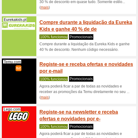
Esta é u
Você rec
(
mais
)
Geox.com
Código
no seu
100% fu
Esta ofer