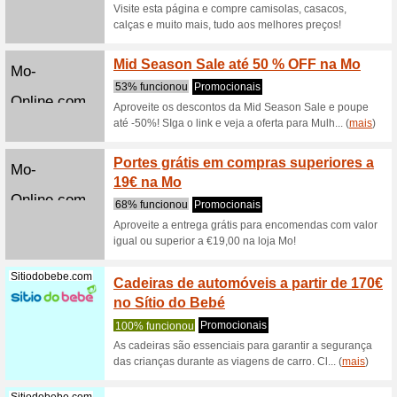
100% fu
Esta pági
olhadela 
(
mais
)
Vertbaudet.pt
Adquir
20€
100% fu