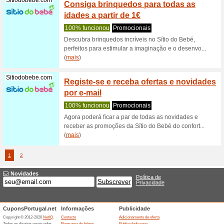
Quer ofe
quê? A Ve
(
mais
)
Eurekakids.pt
Outlet
% numa
Recome
Não perca