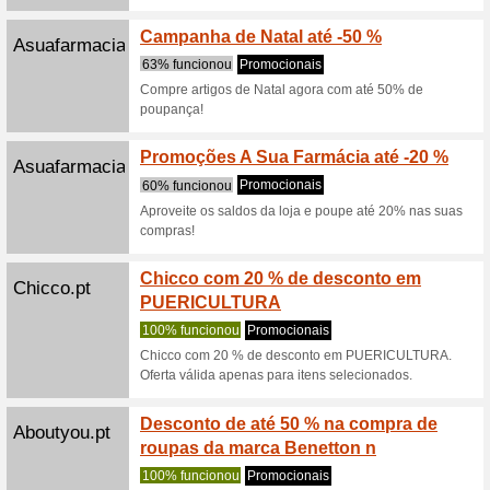
Toysrus.pt
Promoç
e brin
100% fu
Esta pági
site, o q
Vertbaudet.pt
Cupões
de até