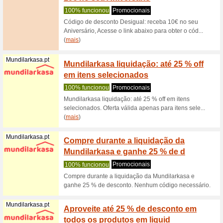
Agora pod
receber 
(
mais
)
Lego.com
Regist
oferta
100% fu
Agora pod