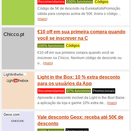
Filtro:
Classificaçã
Crianças e Moms có
Dressinn.com
Cupão 
desco
Recome
Cupão Dr
código ao