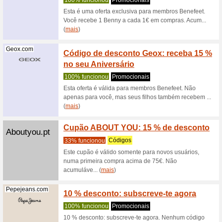
Eurekakids.pt
Código
Eurek
Recome
Código d
válida pa
(
mais
)