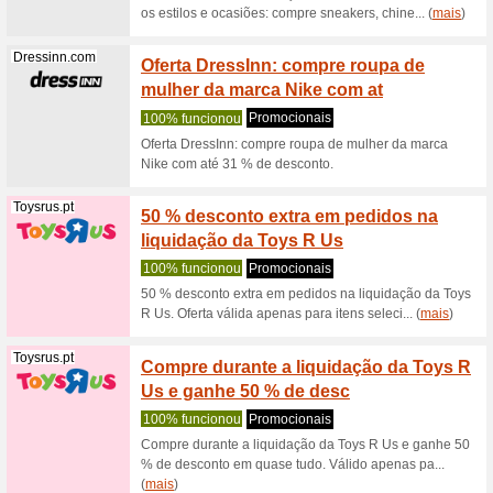
com desc
Science4you.pt
Ofereç
Scienc
100% fu
Quer ofer
educacion
(
mais
)