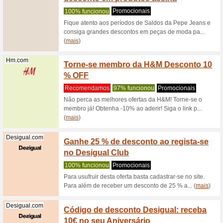
Kids e
100% fu
Compre d
40 % de 
Temu.com
Regist
por e-
100% fu