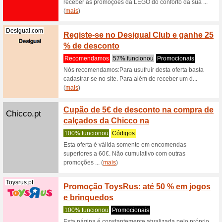
apenas p
(
mais
)
Cupão
Aboutyou.pt
33% fun
Este cup
numa pri
acumuláve