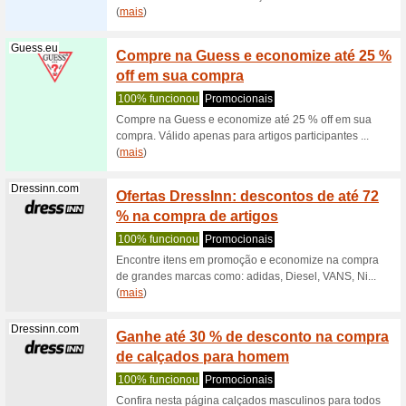
100% fu
Pepe Jea
Friday R
Science4you.pt
Encont
mais v
100% fu
Encontre