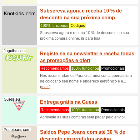
Compre
Kids e
100% fu
Compre d
30 % de d
(
mais
)
Eurekakids.pt
Compre