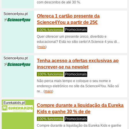
para o
Recome
Aproveite
a aplicaç
Geox.com
Vale d
desco
100% fu