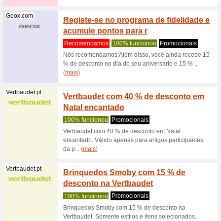
Science4you.pt
Tenha 
inscre
100% fu
Não perc
endereço
re... (
mai
Eurekakids.pt