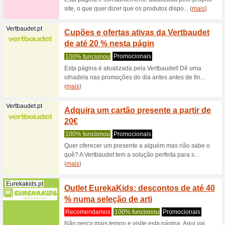
Pepejeans.com
10 % d
100% fu
10 % des
de descon
(
mais
)
Pepejeans.com
Ganhe 