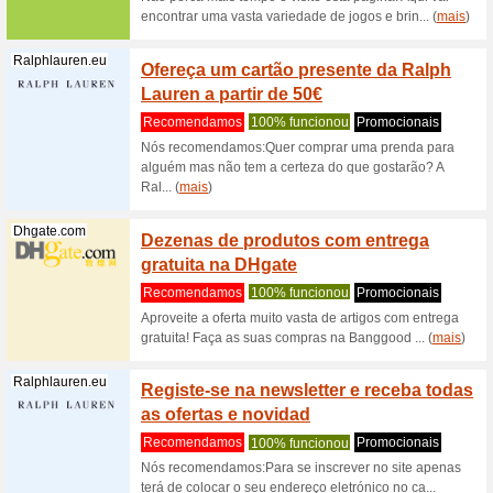
liquid
100% fu
Ganhe at
Jeans Lon
(
mais
)
Pepejeans.com
Pepe 
descon