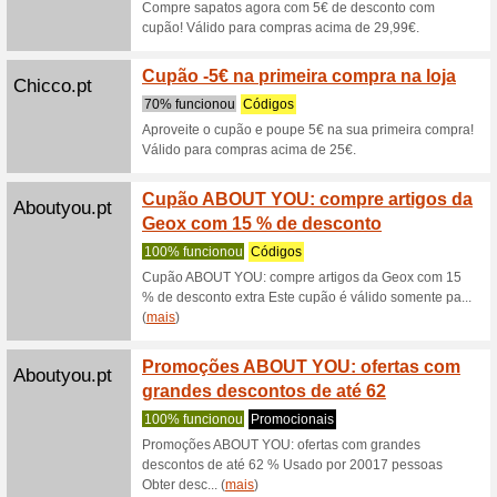
Cupão 
Chicco.pt
calçad
100% fu
Esta ofe
superior
promoções