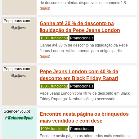
€10 of
Chicco.pt
você s
100% fu
€10 off 
inscreve
o... (
mais
Lightinthebo...
Light 