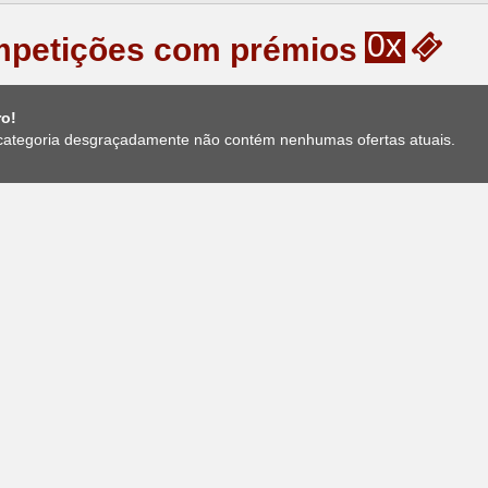
0x
petições com prémios
ro!
categoria desgraçadamente não contém nenhumas ofertas atuais.