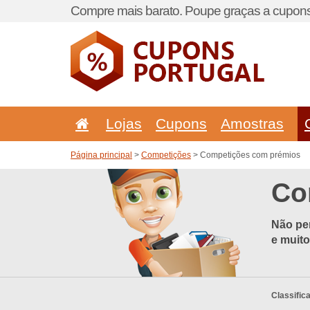
Compre mais barato. Poupe graças a cupons
Lojas
Cupons
Amostras
Página principal
>
Competições
> Competições com prémios
Co
Não per
e muit
Classific