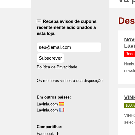
Des
Receba avisos de cupons
recentemente adicionados a
esta loja.
Nov
Lavi
Reco
Subscrever
Nenhu
Política de Privacidade
newsl
Os melhores vinhos à sua disposição!
VIN
Em outros países:
Lavinia.com
100%
Lavinia.com
VINHO
selec
Compartilhar:
Facebook