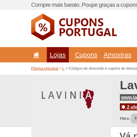
Compre mais barato. Poupe graças a cupons
Lojas
Cupons
Amostras
Página principal
>
L
> Códigos de desconto e cupons de descon
La
www.la
2 ofe
Filtro:
Vá 