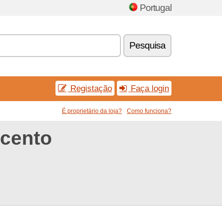
Portugal
Pesquisa
Registação
Faça login
É proprietário da loja?
Como funciona?
scento