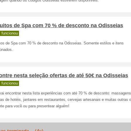
gem quando os códigos Odisseias estiverem disponíveis.
cuitos de Spa com 70 % de desconto na Odisseias
 funcionou
itos de Spa com 70 % de desconto na Odisseias. Somente estilos e itens
ionados.
ntre nesta seleção ofertas de até 50€ na Odisseias
 funcionou
vai encontrar nesta lista experiências com até 70 % de desconto: massagens
as de hotéis, jantares em restaurantes, cervejas artesanais e muitas outras
nte para você ou para presentear alguém!