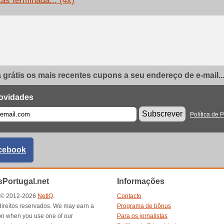
tas terminada... (4x)
grátis os mais recentes cupons a seu endereço de e-mail..
ovidades
Subscrever
Política de 
cebook
Portugal.net
Informações
t © 2012-2026
NetIQ
.
Contacto
direitos reservados. We may earn a
Programa de bônus
n when you use one of our
Para os jornalistas