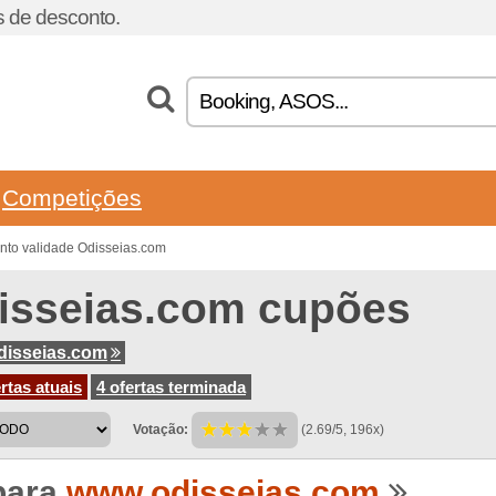
 de desconto.
Competições
nto validade Odisseias.com
isseias.com cupões
disseias.com
rtas atuais
4 ofertas terminada
Votação:
(2.69/5, 196x)
para
www.odisseias.com