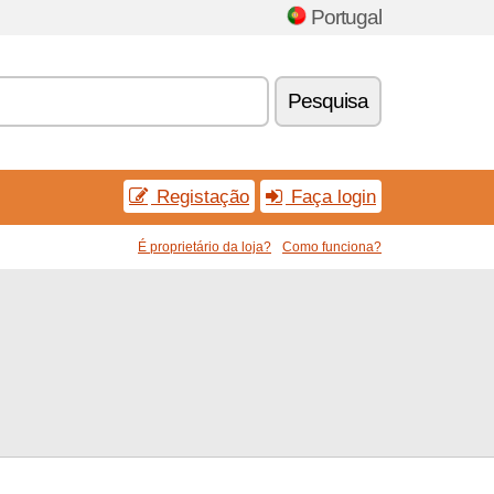
Portugal
Pesquisa
Registação
Faça login
É proprietário da loja?
Como funciona?