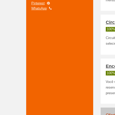
mensa
Pinterest
WhatsApp
Cir
100%
Circu
selec
Enco
100%
Você 
reserv
prese