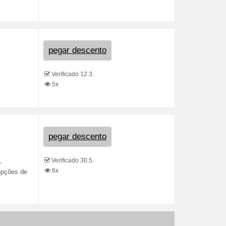
pegar descento
Verificado 12.3.
5x
pegar descento
Verificado 30.5.
,
6x
 opções de