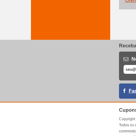
Ofer
Receba 
N
Fa
Cupons
Copyrigh
Todos os 
commissio