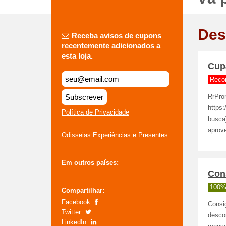
Des
Receba avisos de cupons
recentemente adicionados a
esta loja.
Cup
Reco
Subscrever
RrPro
https
Política de Privacidade
busca
aprove
Odisseias Experiências e Presentes
Em outros países:
Con
100%
Compartilhar:
Facebook
Consi
Twitter
desco
LinkedIn