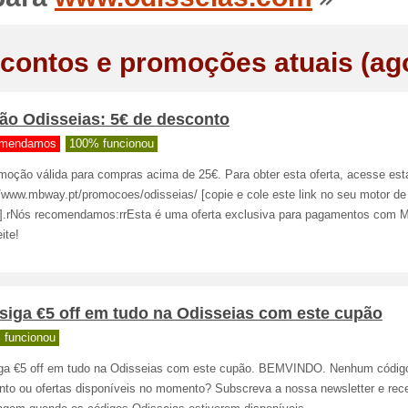
contos e promoções atuais (ag
ão Odisseias: 5€ de desconto
mendamos
100% funcionou
moção válida para compras acima de 25€. Para obter esta oferta, acesse est
:/www.mbway.pt/promocoes/odisseias/ [copie e cole este link no seu motor de
].rNós recomendamos:rrEsta é uma oferta exclusiva para pagamentos com 
ite!
siga €5 off em tudo na Odisseias com este cupão
 funcionou
ga €5 off em tudo na Odisseias com este cupão. BEMVINDO. Nenhum códig
nto ou ofertas disponíveis no momento? Subscreva a nossa newsletter e re