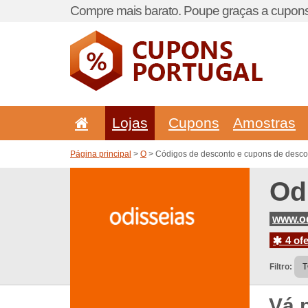
Compre mais barato. Poupe graças a cupons
Lojas
Cupons
Amostras
Página principal
>
O
> Códigos de desconto e cupons de desco
Od
www.o
4 ofe
Filtro:
Vá 