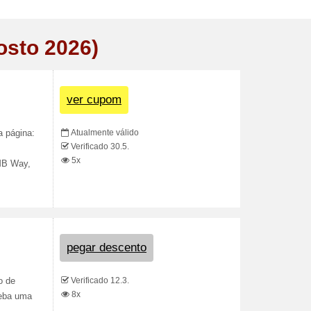
osto 2026)
ver cupom
Atualmente válido
a página:
Verificado 30.5.
5x
MB Way,
pegar descento
Verificado 12.3.
o de
8x
ceba uma