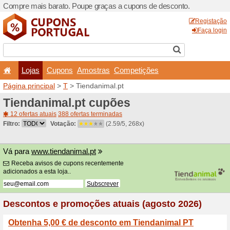
Compre mais barato. Poupe
Lojas
Cupons
Amo
Página principal
>
T
> Tien