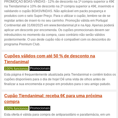
Obtenha 8,00 € de d
Códigos
PROMOÇÃO - obtenha 8€ de d
e validando o cupão DESCON
45€, inserindo e validando 
antiparasitários, Salvaje Bas
Veterinary Diet e Snacks Vete
quilos grátis Royal Canin, Ad
Veterinary Diet, Dingo, ProPla