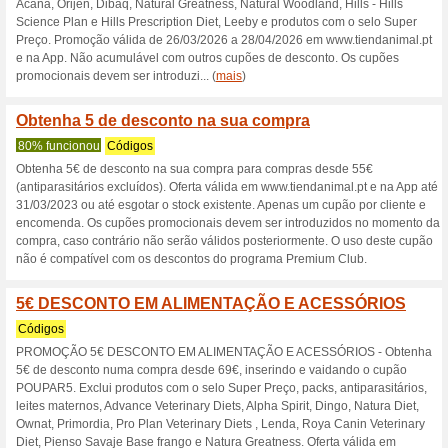
Descontos e promoç
Obtenha 5,00 € de d
Códigos
PROMOÇÃO - obtenha 8€ de d
e validando o cupão DESCON
45€, inserindo e validando 
antiparasitários, Salvaje Bas