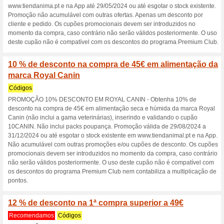
Veterinary Diet e Snacks Vete
quilos grátis Royal Canin, Ad
Veterinary Diet, Dingo, ProPla
Acana, Orijen, Dibaq, Natural 
Science Plan e Hills Prescrip
Preço. Promoção válida de 2
e na App. Não acumulável co
promocionais devem ser introdu