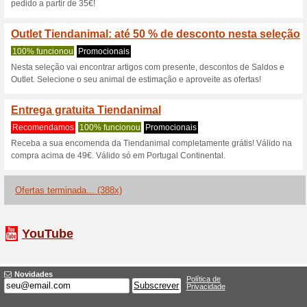
Acana, Orijen, Dibaq, Natural 
Science Plan e Hills Prescrip
Preço. Promoção válida de 2
e na App. Não acumulável co
promocionais devem ser introdu
Obtenha 5 de descon
80% funcionou
Códigos
Obtenha 5€ de desconto na 