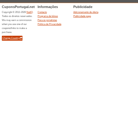
(antiparasitários excluídos). 
31/03/2023 ou até esgotar o s
encomenda. Os cupões promo
compra, caso contrário não s
não é compatível com os des
5€ DESCONTO EM A
Códigos
PROMOÇÃO 5€ DESCONTO E