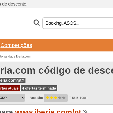
 de desconto.
Competições
o validade Iberia.com
eria.com código de desc
eria.com/pt
rtas atuais
4 ofertas terminada
Votação:
(2.56/5, 190x)
para
www.iberia.com/pt