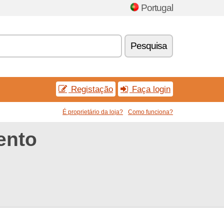
Portugal
Pesquisa
Registação
Faça login
É proprietário da loja?
Como funciona?
ento