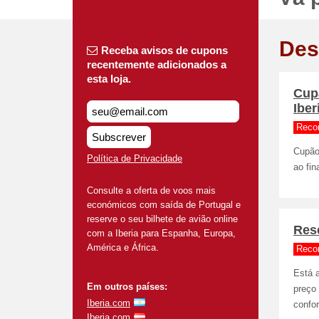
Des
Receba avisos de cupons
recentemente adicionados a
esta loja.
Cup
Iber
Reco
Subscrever
Cupão
Política de Privacidade
ao fi
Consulte a oferta de voos mais
económicos com saída de Portugal e
reserve o seu bilhete de avião online
Res
com a Iberia para Espanha, Europa,
América e África.
Reco
Está a
Em outros países:
preço
Iberia.com
confor
Iberia.com