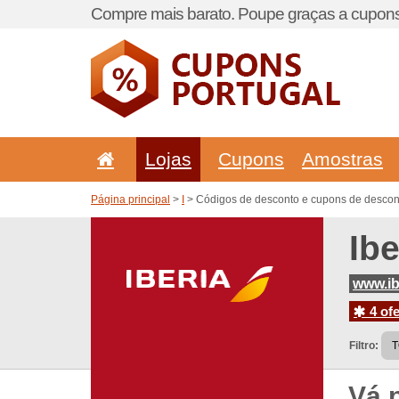
Compre mais barato. Poupe graças a cupons
Lojas
Cupons
Amostras
Página principal
>
I
> Códigos de desconto e cupons de descont
Ib
www.ib
4 ofe
Filtro:
Vá 