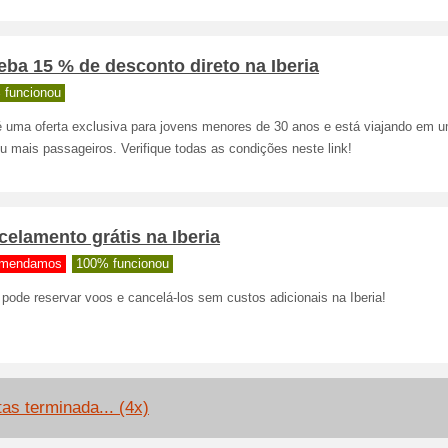
ba 15 % de desconto direto na Iberia
 funcionou
é uma oferta exclusiva para jovens menores de 30 anos e está viajando em 
u mais passageiros. Verifique todas as condições neste link!
elamento grátis na Iberia
mendamos
100% funcionou
pode reservar voos e cancelá-los sem custos adicionais na Iberia!
tas terminada... (4x)