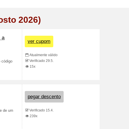
osto 2026)
 a
ver cupom
Atualmente válido
Verificado 29.5.
o código
15x
pegar descento
Verificado 15.4.
de de um
239x