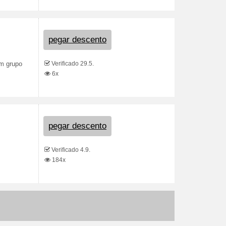
pegar descento
Verificado 29.5.
um grupo
6x
pegar descento
Verificado 4.9.
184x