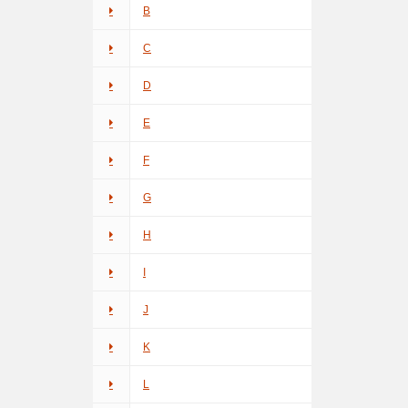
B
C
D
E
F
G
H
I
J
K
L