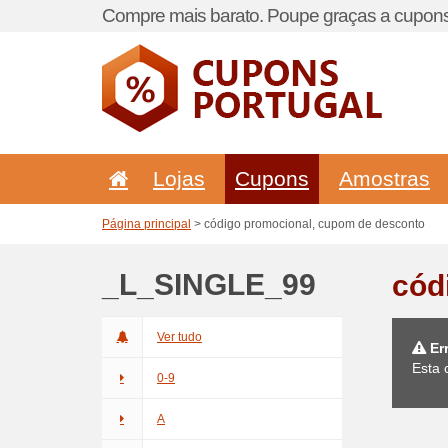
Compre mais barato. Poupe graças a cupons
Lojas
Cupons
Amostras
Página principal
> código promocional, cupom de desconto
_L_SINGLE_99
cód
Ver tudo
Er
Esta 
0-9
A