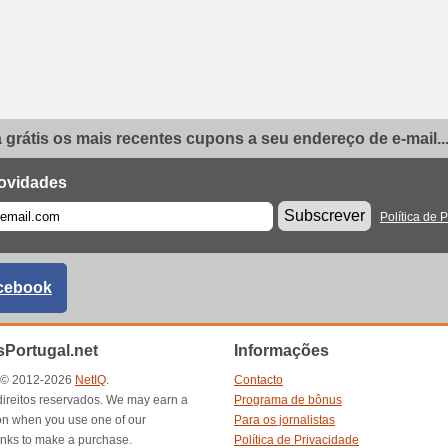
grátis os mais recentes cupons a seu endereço de e-mail..
ovidades
Subscrever
Política de 
cebook
Portugal.net
Informações
t © 2012-2026
NetIQ
.
Contacto
direitos reservados. We may earn a
Programa de bônus
n when you use one of our
Para os jornalistas
inks to make a purchase.
Política de Privacidade