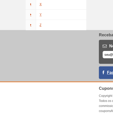
X
Y
Z
Receba 
N
Fa
Cupons
Copyrigh
Todos os 
commissio
coupons/l