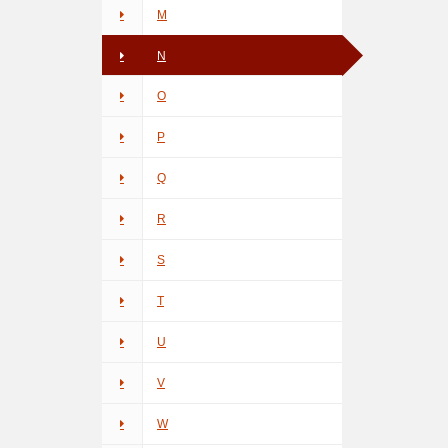
M
N
O
P
Q
R
S
T
U
V
W