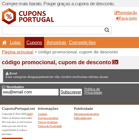
Compre mais barato. Poupe
Lojas
Cupons
Amo
Página principal
> código p