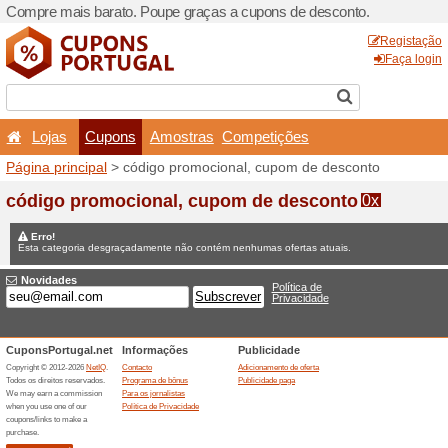
Compre mais barato. Poupe
Lojas
Cupons
Amo
Página principal
> código p