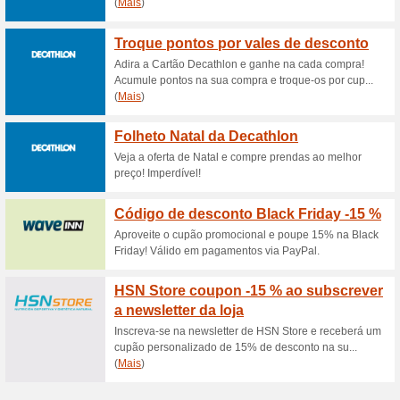
Descontos e promoç
Liquidação Diveinn a
58% funcionou
Promocionai
Veja a oferta de liquidação 
perca!