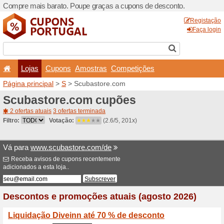
Compre mais barato. Poupe
Lojas
Cupons
Amo
Página principal
>
S
> Scub