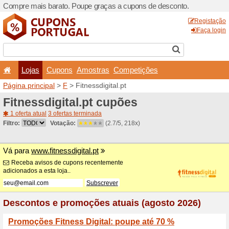
Compre mais barato. Poupe
Lojas
Cupons
Amo
Página principal
>
F
> Fitne