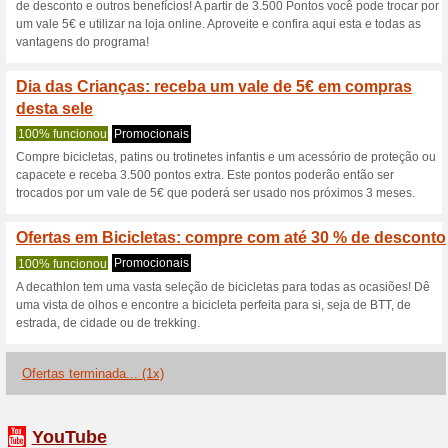
70% funcionou
Promocionai
Veja a oferta de Natal e comp
Troque pontos por va
68% funcionou
Promocionai
Adira a Cartão Decathlon e 
compra e troque-os por cupõ