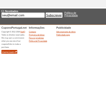
Vales de 6€ de desco
Decathlon
100% funcionou
Promociona
Compre na Decathlon e ganhe 
massagens, vales de desconto 
você pode trocar por um vale 6€
aqui esta e todas as vantage
Especial Decathlon: e