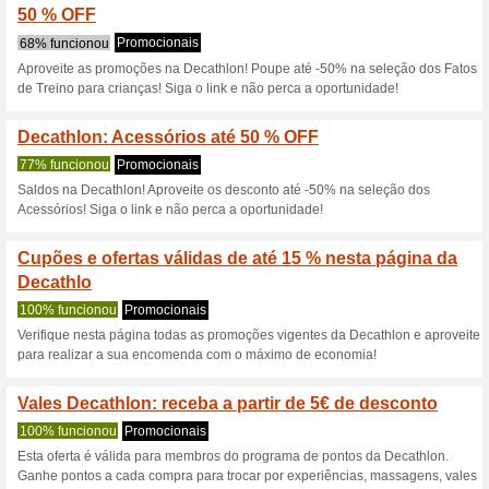
Aproveite até €10 de
liquid
100% funcionou
Promociona
Aproveite até €10 de descont
Decathlon. Válido apenas para
Folheto Natal da Dec