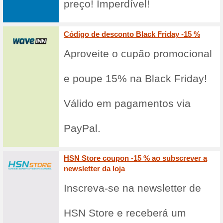
mínimo de 50€ r
pagar nada pelo 
Linha NB Numeric com
69% funcionou
Promocionai