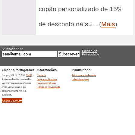
Aproveite para c
vestuário da Li
20% OFF. Confir