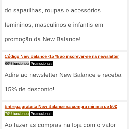
em calçados New
Netshoes. Apliq
Descubra as últimas o
5
100% funcionou
Promociona