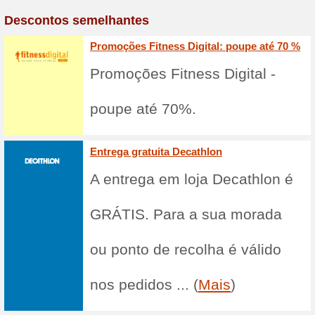
promoção da Ne
Código New Balance -15
66% funcionou
Promocionai
Adire ao newslet