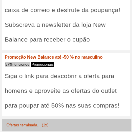
marc
100% funcionou
Promociona
Nós recomendam
de sapatilhas, r
femininos, mascu