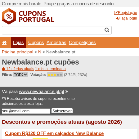
Compre mais barato. Poupe
Lojas
Cupons
Amo
Página principal
>
N
> Newb