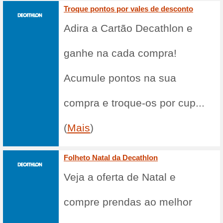
15% de desconto
Entrega gratuita New 
79% funcionou
Promocionai
Ao fazer as comp