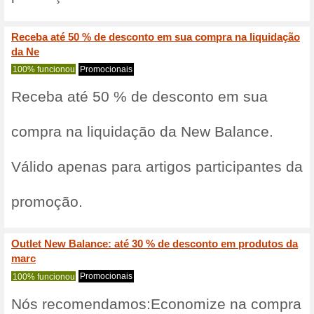
Descontos e promoç
Cupom R$120 OFF em c
62% funcionou
Códigos
Com esse cupom