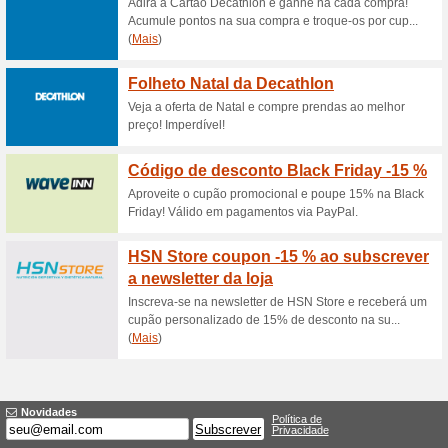
Descontos e promoç
Entrega grátis FC Po
63% funcionou
Promocionai
Faça compas na FC Porto com
encomenda sem pagar nada p