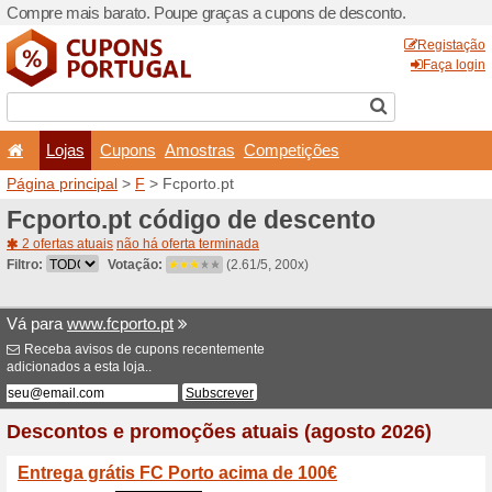
Compre mais barato. Poupe
Lojas
Cupons
Amo
Página principal
>
F
> Fcpo