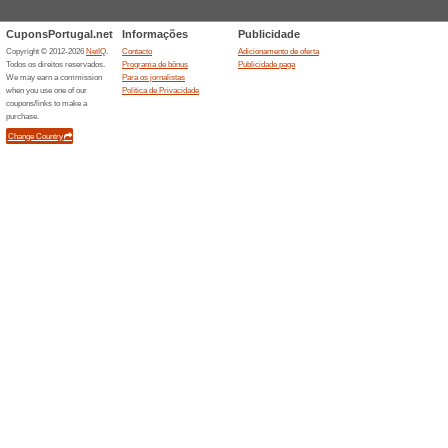
Bilhetes FC Porto de
67% funcionou
Promocionai
Compre bilhetes para jogos j
Descontos semelha
Promoç
70 %