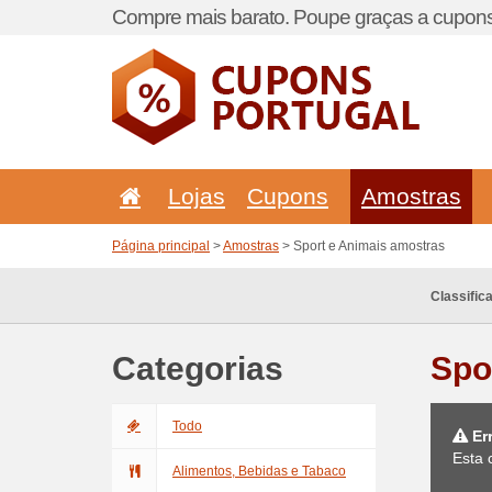
Compre mais barato. Poupe graças a cupons
Lojas
Cupons
Amostras
Página principal
>
Amostras
> Sport e Animais amostras
Classific
Categorias
Spo
Todo
Er
Esta 
Alimentos, Bebidas e Tabaco