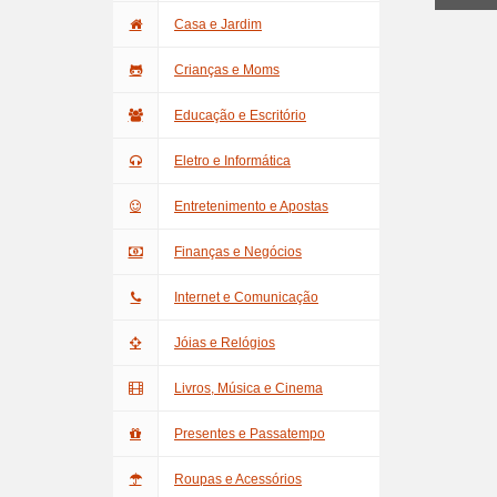
Casa e Jardim
Crianças e Moms
Educação e Escritório
Eletro e Informática
Entretenimento e Apostas
Finanças e Negócios
Internet e Comunicação
Jóias e Relógios
Livros, Música e Cinema
Presentes e Passatempo
Roupas e Acessórios