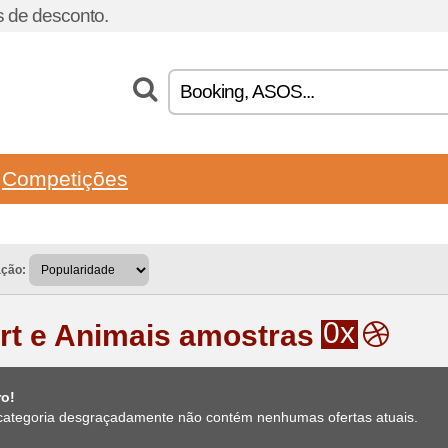
 de desconto.
Competições
ação:
0x
rt e Animais amostras
ro!
categoria desgraçadamente não contém nenhumas ofertas atuais.