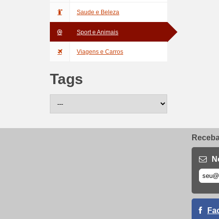
Saude e Beleza
Sport e Animais
Viagens e Carros
Tags
Receba 
N
Fa