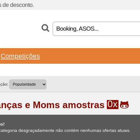
 de desconto.
Competições
ação:
0x
anças e Moms amostras
ro!
categoria desgraçadamente não contém nenhumas ofertas atuais.