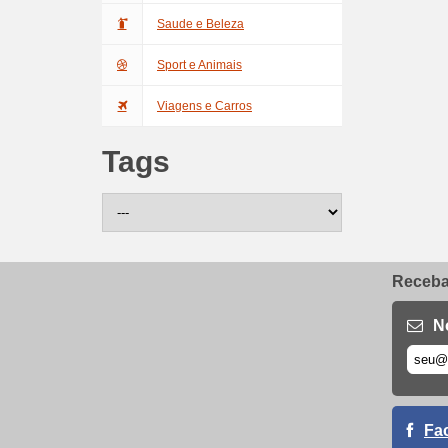
Saude e Beleza
Sport e Animais
Viagens e Carros
Tags
Receba 
N
Fa