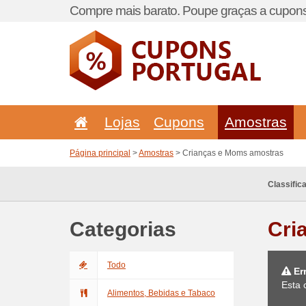
Compre mais barato. Poupe graças a cupons
Lojas
Cupons
Amostras
Página principal
>
Amostras
> Crianças e Moms amostras
Classific
Categorias
Cri
Todo
Er
Esta 
Alimentos, Bebidas e Tabaco