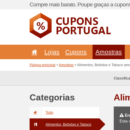
Compre mais barato. Poupe graças a cupons
Lojas
Cupons
Amostras
Página principal
>
Amostras
> Alimentos, Bebidas e Tabaco amo
Classific
Categorias
Ali
Todo
Er
Esta 
Alimentos, Bebidas e Tabaco