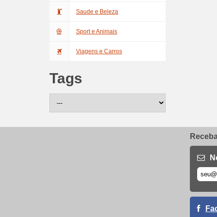
Saude e Beleza
Sport e Animais
Viagens e Carros
Tags
Receba 
N
Fa