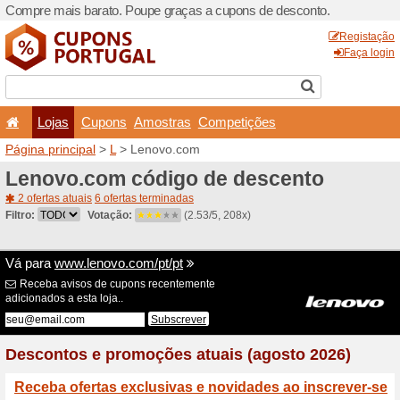
Compre mais barato. Poupe
Lojas
Cupons
Amo
Página principal
>
L
> Leno