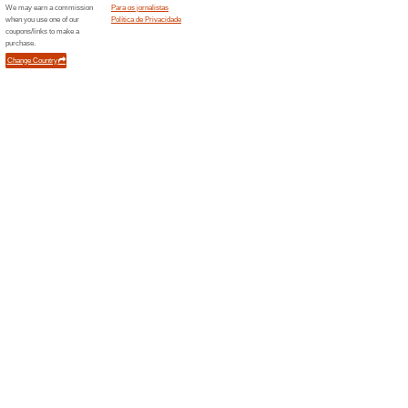
Descontos e promoç
Receba ofertas exclu
na new
100% funcionou
Promociona
Agora poderá ficar a par de 
Lenovo diretamente no seu e-m