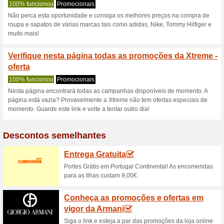
Xtreme.pt códi
2 ofertas atuais
não há ofert
Filtro:
Votação:
Vá para
xtreme.pt
Receba avisos de cupons r
adicionados a esta loja..
S