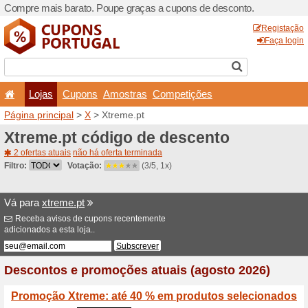
Compre mais barato. Poupe
Lojas
Cupons
Amo
Página principal
>
X
> Xtre