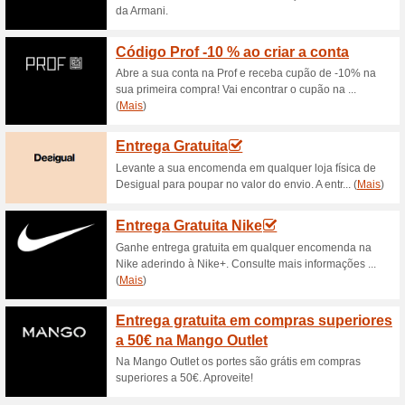
Descontos e promoç
Promoção Xtreme: at
100% funcionou
Promociona
Não perca esta oportunidade
roupa e sapatos de várias mar
muito mais!