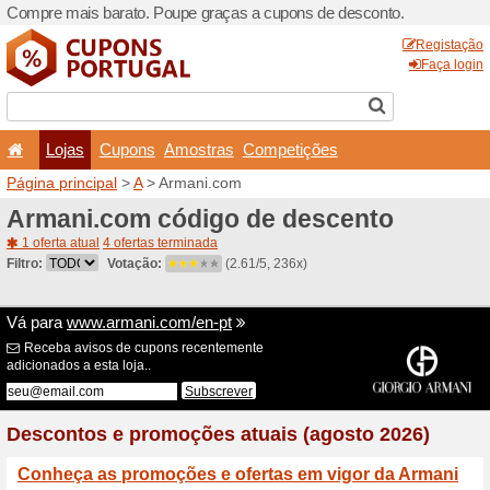
Compre mais barato. Poupe
Lojas
Cupons
Amo
Página principal
>
A
> Arma