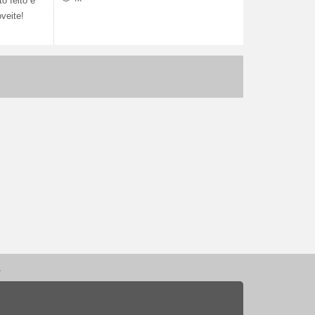
o feito e
veite!
.