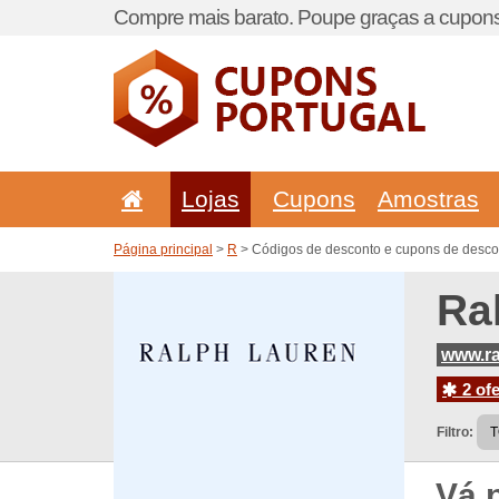
Compre mais barato. Poupe graças a cupons
Lojas
Cupons
Amostras
Página principal
>
R
> Códigos de desconto e cupons de desco
Ra
www.ra
2 ofe
Filtro:
Vá 