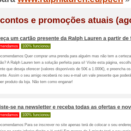
contos e promoções atuais (ag
eça um cartão presente da Ralph Lauren a partir de
mendamos
100% funcionou
ecomendamos:Quer comprar uma prenda para alguém mas não tem a certeza
ão? A Ralph Lauren tem a solução perfeita para si! Visite esta página, escolh
te que deseja oferecer (valores disponíveis de 50€ a 1.000€), e preencha o
ente. Assim o seu amigo receberá no seu e-mail um vale presente que poder
uer produto da loja. Não tem como enganar!
ste-se na newsletter e receba todas as ofertas e no
mendamos
100% funcionou
ecomendamos:Para se inscrever no site apenas terá de colocar o seu endere