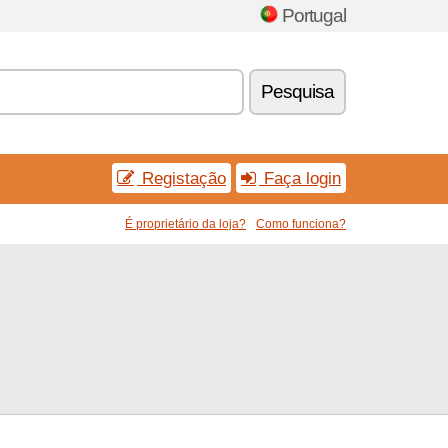
Portugal
Pesquisa
Registação
Faça login
É proprietário da loja?
Como funciona?