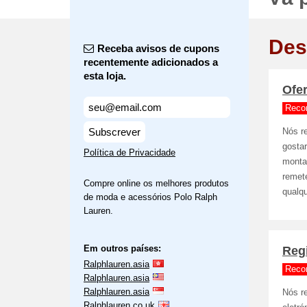
Des
Receba avisos de cupons
recentemente adicionados a
esta loja.
Ofer
Reco
Subscrever
Nós r
gostar
Política de Privacidade
montan
remet
Compre online os melhores produtos
qualq
de moda e acessórios Polo Ralph
Lauren.
Em outros países:
Regi
Ralphlauren.asia
Reco
Ralphlauren.asia
Ralphlauren.asia
Nós r
Ralphlauren.co.uk