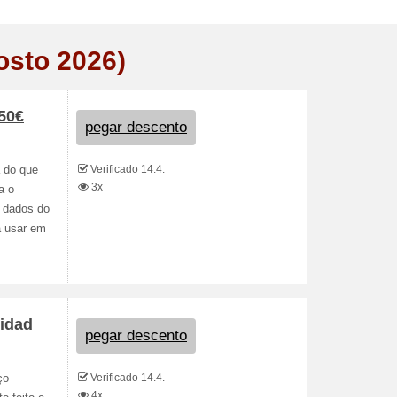
osto 2026)
 50€
pegar descento
Verificado 14.4.
 do que
3x
a o
s dados do
á usar em
vidad
pegar descento
Verificado 14.4.
ço
4x