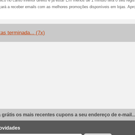
nico no canto inferior direito e já está! Em menos de 1 minuto terá o seu regist
ará a receber emails com as melhores promoções disponíveis em lojas. Apro
tas terminada... (7x)
grátis os mais recentes cupons a seu endereço de e-mail..
ovidades