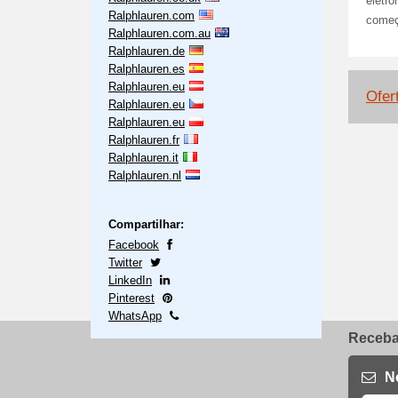
eletró
Ralphlauren.com
começ
Ralphlauren.com.au
Ralphlauren.de
Ralphlauren.es
Ralphlauren.eu
Ofer
Ralphlauren.eu
Ralphlauren.eu
Ralphlauren.fr
Ralphlauren.it
Ralphlauren.nl
Compartilhar:
Facebook
Twitter
LinkedIn
Pinterest
WhatsApp
Receba 
N