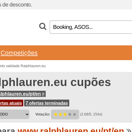
 de desconto.
Competições
nto validade Ralphlauren.eu
lphlauren.eu cupões
lphlauren.eu/pt/en
rtas atuais
7 ofertas terminadas
Votação:
(2.68/5, 154x)
para
www.ralphlauren.eu/pt/en