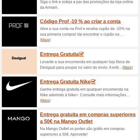
Lion of Porches sald
59% funcionou
Promocionai
Todas as categorias -30% extr
Lion of Porches outle
61% funcionou
Promocionai
Veja a oferta da loja e poupe
botas e mais! Aproveite as of