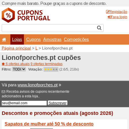
Compre mais barato. Poupe
Lojas
Cupons
Amo
Página principal
>
L
> Liono