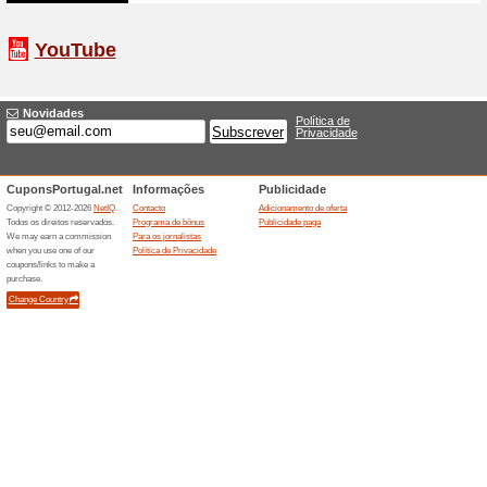
desfrute dos melhores preços
Descontos de até 50 
Porches
62% funcionou
Promocionai
Aproveite os descontos da Li
preços reduzidos. Clique em 