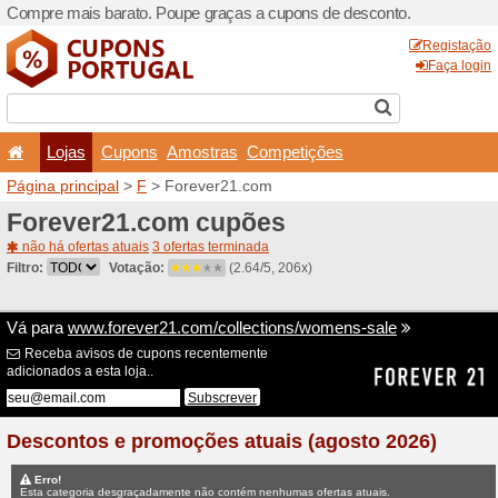
Compre mais barato. Poupe
Lojas
Cupons
Amo
Página principal
>
F
> Fore