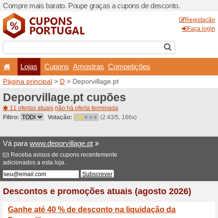
Compre mais barato. Poupe
Lojas
Cupons
Amo
Página principal
>
D
> Depor