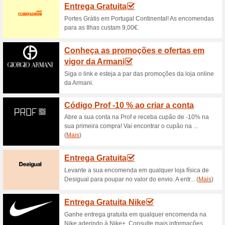
Running
100% funcionou
Promociona
Deporvillage com 55 % de de
necessário.
Outlet Deporvillage 
50% funcionou
Promocionai
Nós recomendamos:Nesta págin