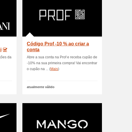
Código Prof -10 % ao criar a
i
conta
oções da
Abre a sua conta na Prof e receba cupão de
-10% na sua primeira compra! Vai encontrar
o cupão na ... (
Mais
)
atualmente válido