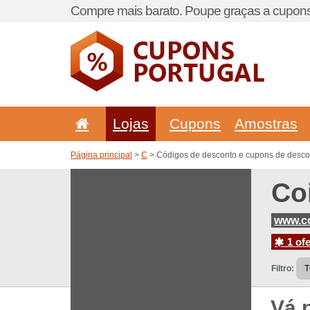
Compre mais barato. Poupe graças a cupons
Lojas
Cupons
Amostras
Página principal
>
C
> Códigos de desconto e cupons de desco
Co
www.c
1 ofe
Filtro:
Vá 