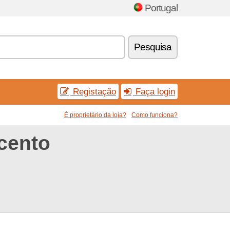
Portugal
Pesquisa
Registação
Faça login
É proprietário da loja?
Como funciona?
cento