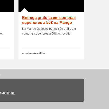
Entrega gratuita em compras
superiores a 50€ na Mango
Outlet
Na Mango Outlet os portes são grátis em
+.
compras superiores a 50€. Aproveite!
atualmente válido
.
Privacidade