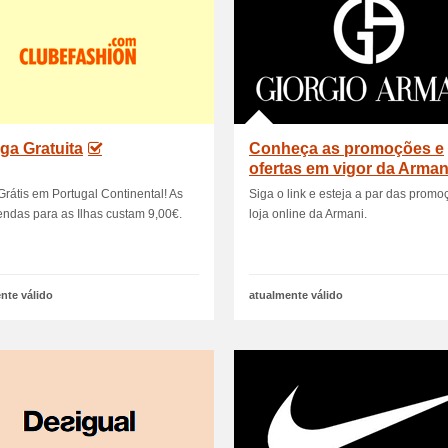
ga Gratuita
Conheça as promoções e
ofertas em vigor da Arman
Grátis em Portugal Continental! As
Siga o link e esteja a par das prom
ndas para as Ilhas custam 9,00€.
loja online da Armani.
nte válido
atualmente válido