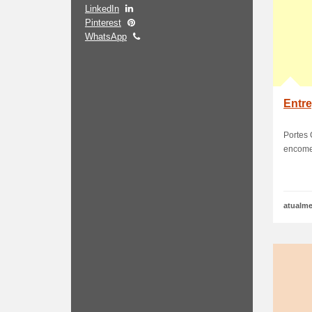
LinkedIn
Pinterest
WhatsApp
Entre
Portes 
encome
atualme