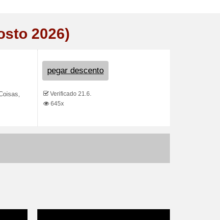
osto 2026)
pegar descento
Verificado 21.6.
Coisas,
645x