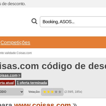
 de desconto.
Competições
nto validade Coisas.com
isas.com código de des
oisas.com
rta atual
1 oferta terminada
Votação:
(2.59/5, 185x)
para
www.coisas.com