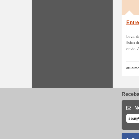
Entre
Levant
física 
envio. A 
atualme
Receba 
N