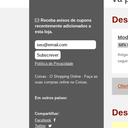
Des
Receba avisos de cupons
recentemente adicionados a
esta loja.
Mod
64% 
Subscrever
Artig
seguin
Política de Privacidade
Coisas - O Shopping Online - Faça as
suas compras online no Coisas.
Ofer
Em outros países:
Des
Compartilhar:
Facebook
Twitter