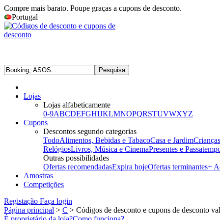
Compre mais barato. Poupe graças a cupons de desconto.
Portugal
Pesquisa
Lojas
Lojas alfabeticamente
0-9
A
B
C
D
E
F
G
H
I
J
K
L
M
N
O
P
Q
R
S
T
U
V
W
X
Y
Z
Cupons
Descontos segundo categorias
Todo
Alimentos, Bebidas e Tabaco
Casa e Jardim
Criança
Relógios
Livros, Música e Cinema
Presentes e Passatemp
Outras possibilidades
Ofertas recomendadas
Expira hoje
Ofertas terminantes
+ A
Amostras
Competições
Registação
Faça login
Página principal
>
C
> Códigos de desconto e cupons de desconto v
É proprietário da loja?
Como funciona?