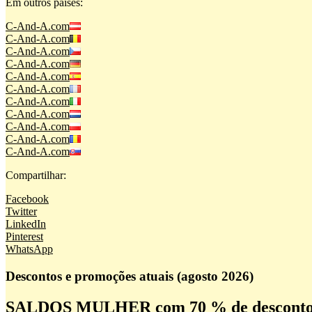
Em outros países:
C-And-A.com
C-And-A.com
C-And-A.com
C-And-A.com
C-And-A.com
C-And-A.com
C-And-A.com
C-And-A.com
C-And-A.com
C-And-A.com
C-And-A.com
Compartilhar:
Facebook
Twitter
LinkedIn
Pinterest
WhatsApp
Descontos e promoções atuais (agosto 2026)
SALDOS MULHER com 70 % de descont