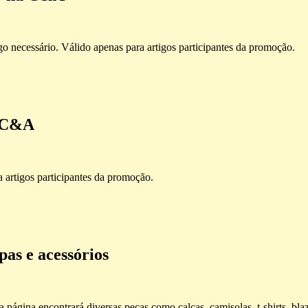
ssário. Válido apenas para artigos participantes da promoção.
 C&A
tigos participantes da promoção.
as e acessórios
página encontrará diversas peças como calças, camisolas, t-shirts, blaz