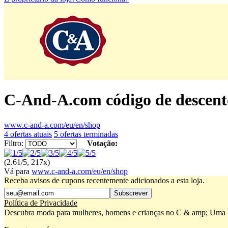
C-And-A.com código de descent
www.c-and-a.com/eu/en/shop
4 ofertas atuais
5 ofertas terminadas
Filtro:
Votação:
(2.61/5, 217x)
Vá para
www.c-and-a.com/eu/en/shop
Receba avisos de cupons recentemente adicionados a esta loja.
Subscrever
Política de Privacidade
Descubra moda para mulheres, homens e crianças no C & amp; Uma lo