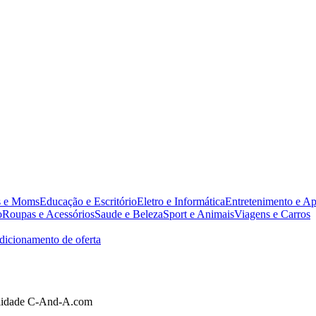
s e Moms
Educação e Escritório
Eletro e Informática
Entretenimento e Ap
o
Roupas e Acessórios
Saude e Beleza
Sport e Animais
Viagens e Carros
dicionamento de oferta
alidade C-And-A.com