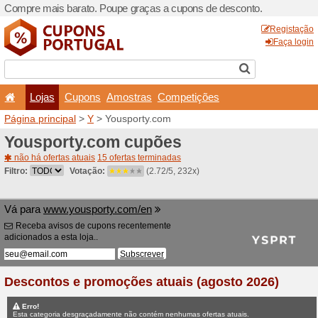
Compre mais barato. Poupe
Lojas
Cupons
Amo
Página principal
>
Y
> Yous