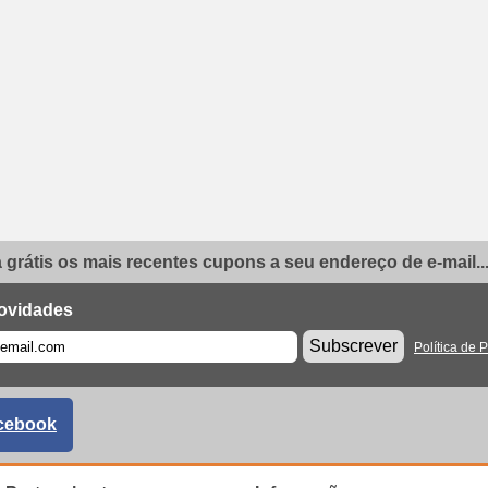
grátis os mais recentes cupons a seu endereço de e-mail..
ovidades
Subscrever
Política de 
cebook