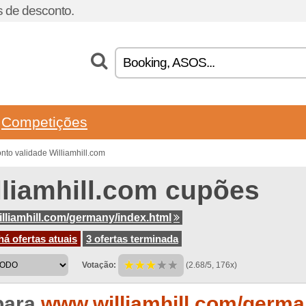
 de desconto.
Competições
to validade Williamhill.com
lliamhill.com cupões
lliamhill.com/germany/index.html
á ofertas atuais
3 ofertas terminada
Votação:
(2.68/5, 176x)
para
www.williamhill.com/german