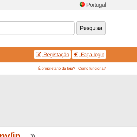
Portugal
Pesquisa
Registação
Faça login
É proprietário da loja?
Como funciona?
y/in...