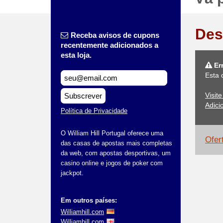
Des
Receba avisos de cupons
recentemente adicionados a
esta loja.
Er
Esta 
Visit
Subscrever
Adici
Política de Privacidade
O William Hill Portugal oferece uma
Ofer
das casas de apostas mais completas
da web, com apostas desportivas, um
casino online e jogos de poker com
jackpot.
Em outros países:
Williamhill.com
Williamhill.com