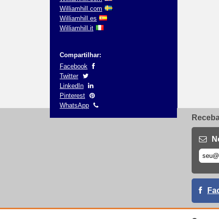
Williamhill.com
Williamhill.es
Williamhill.it
Compartilhar:
Facebook
Twitter
LinkedIn
Pinterest
WhatsApp
Receba 
N
Fa