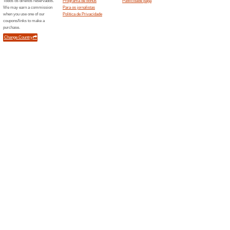
Descontos e promoç
Trivago com 29 % de
100% funcionou
Promociona
Trivago com 29 % de descont
Somente estilos e itens selec