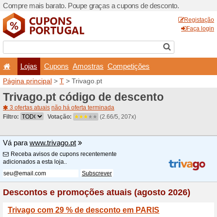
Compre mais barato. Poupe
Lojas
Cupons
Amo
Página principal
>
T
> Triva