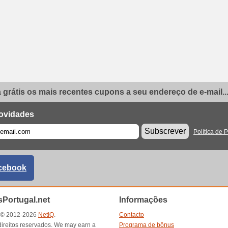
grátis os mais recentes cupons a seu endereço de e-mail..
ovidades
Subscrever
Política de 
cebook
Portugal.net
Informações
t © 2012-2026
NetIQ
.
Contacto
direitos reservados. We may earn a
Programa de bônus