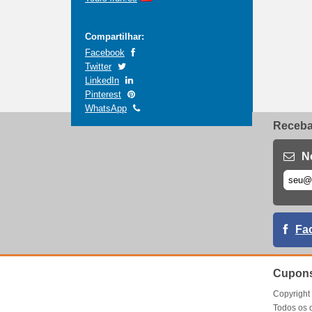
Compartilhar:
Facebook
Twitter
LinkedIn
Pinterest
WhatsApp
Receba 
N
Fa
Cupons
Copyrigh
Todos os 