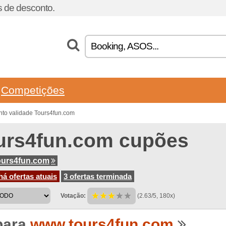
 de desconto.
Competições
to validade Tours4fun.com
urs4fun.com cupões
ours4fun.com
á ofertas atuais
3 ofertas terminada
Votação:
(2.63/5, 180x)
para
www.tours4fun.com