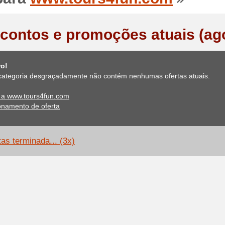
contos e promoções atuais (ag
ro!
categoria desgraçadamente não contém nenhumas ofertas atuais.
e a www.tours4fun.com
onamento de oferta
tas terminada... (3x)