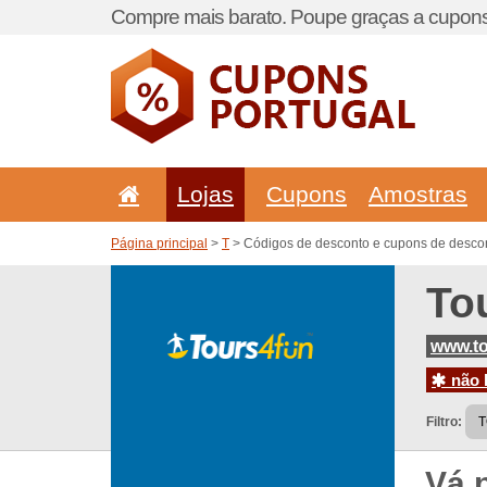
Compre mais barato. Poupe graças a cupons
Lojas
Cupons
Amostras
Página principal
>
T
> Códigos de desconto e cupons de descon
To
www.t
não h
Filtro:
Vá 