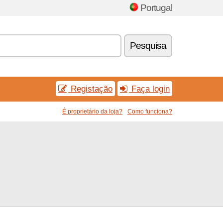
Portugal
Pesquisa
Registação
Faça login
É proprietário da loja?
Como funciona?