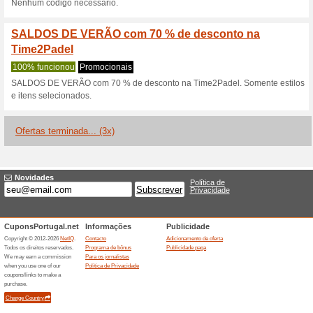
Descontos e promoç
Outlet Time2Padel: a
seleção
100% funcionou
Promociona
Economize na compra de raque
muitos outros produtos para pr