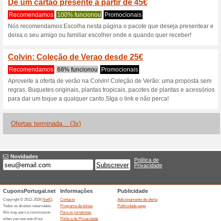
Descontos e promoç
-10 % GENERIC AFF
Recomendamos
62% funcio
-10% GENERIC AFFILIATES 
Vale desconto Colvin