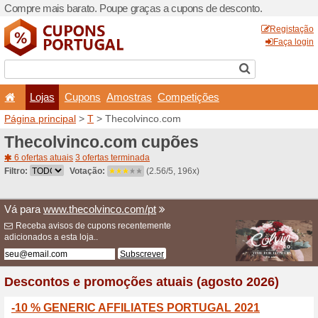
Compre mais barato. Poupe
Lojas
Cupons
Amo
Página principal
>
T
> Thec