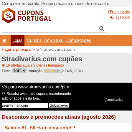
Compre mais barato. Poupe
Lojas
Cupons
Amo
Página principal
>
S
> Stra