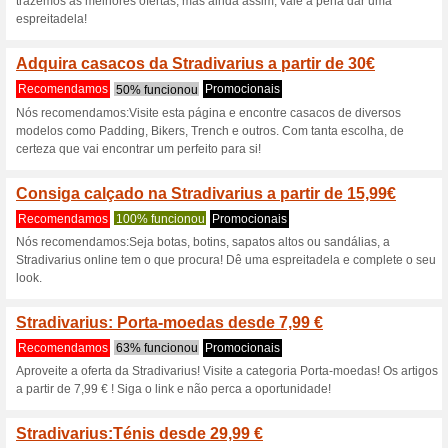
Fazer o registro é muito fácil
endereço eletrónico e contato 
acesso às melhores oportuni
Stradivarius com 40 
Sapatos
100% funcionou
Promociona
Stradivarius com 40 % de des
e itens selecionados.