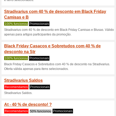
Descontos e promoç
Saldos At - 50 % de d
Recomendamos
75% funcio
Saldos Até - 50% de desconto! 
Adquira um cartão pre