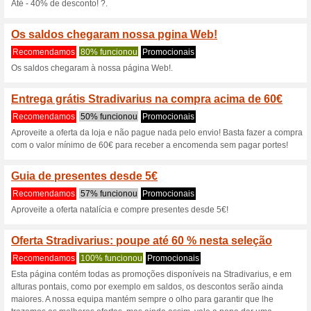
100% funcionou
Promociona
Quer oferecer um presente a 
a solução perfeita para si! Vi
partir de 25€. Assim a pesso
Registe-se na newslet
promoções
100% funcionou
Promociona