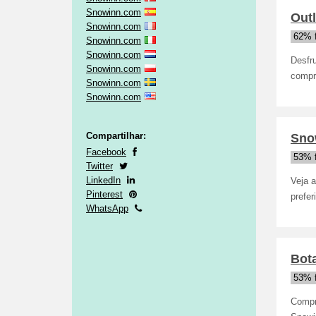
Snowinn.com
Out
Snowinn.com
62% 
Snowinn.com
Snowinn.com
Desfr
Snowinn.com
compr
Snowinn.com
Snowinn.com
Compartilhar:
Sno
Facebook
53% 
Twitter
LinkedIn
Veja a
Pinterest
prefer
WhatsApp
Bot
53% 
Compre