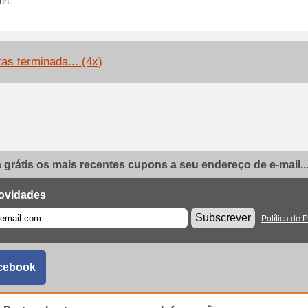
nn.
tas terminada... (4x)
grátis os mais recentes cupons a seu endereço de e-mail..
ovidades
Subscrever
Política de 
cebook