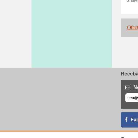
Snowi
Ofer
Receba 
N
Fa