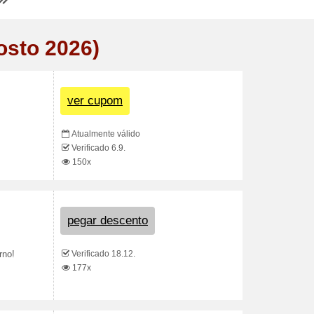
osto 2026)
ver cupom
Atualmente válido
Verificado 6.9.
150x
pegar descento
Verificado 18.12.
rno!
177x