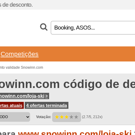
 de desconto.
Competições
nto validade Snowinn.com
owinn.com código de d
owinn.com/loja-ski
rtas atuais
4 ofertas terminada
Votação:
(2.7/5, 212x)
para
www.snowinn.com/loja-ski