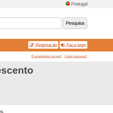
Portugal
Pesquisa
Registação
Faça login
É proprietário da loja?
Como funciona?
escento