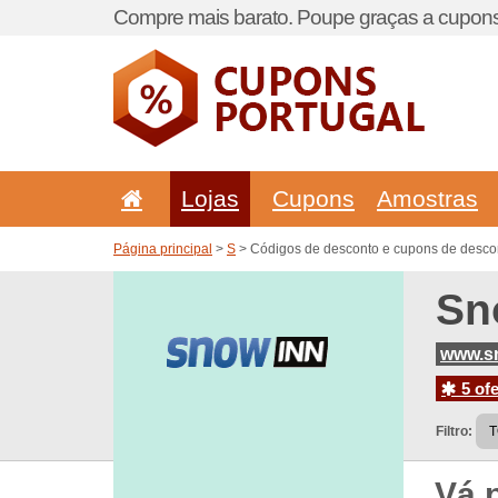
Compre mais barato. Poupe graças a cupons
Lojas
Cupons
Amostras
Página principal
>
S
> Códigos de desconto e cupons de desco
Sn
www.sn
5 ofe
Filtro:
Vá 