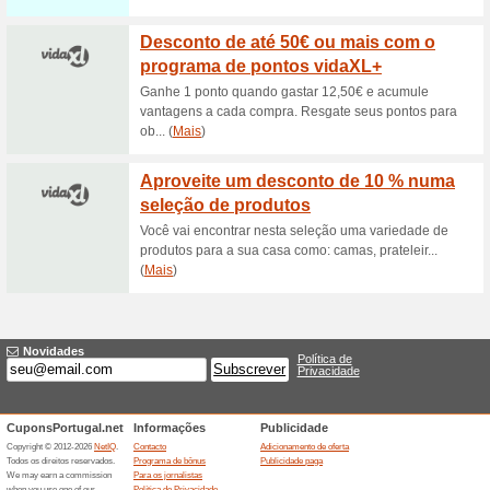
Sklum cupão de desc
45% funcionou
Códigos
Aproveite o código exclusivo
válida após a registação o no
campanhas da loja.
Cupão de 15 % de de
100% funcionou
Códigos