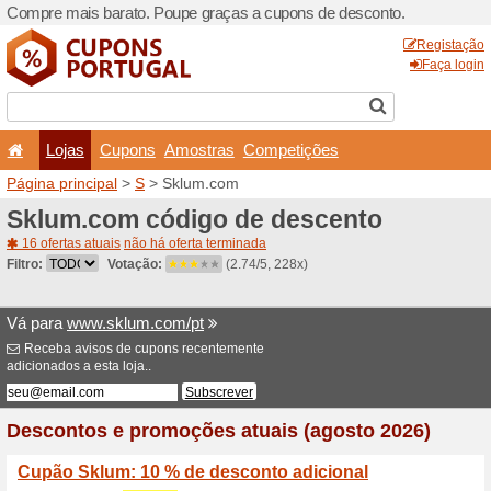
Compre mais barato. Poupe
Lojas
Cupons
Amo
Página principal
>
S
> Sklu