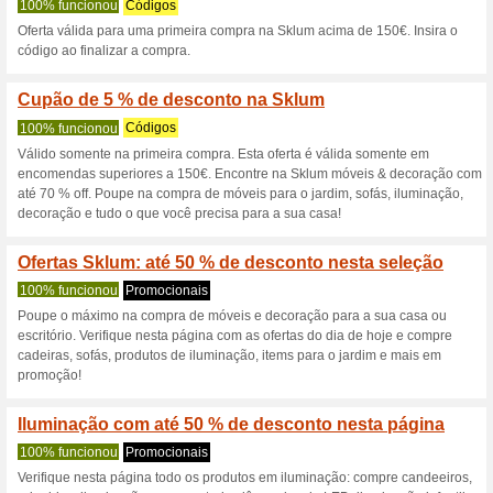
Cupom Sklum: 10 % 
100% funcionou
Códigos
Cupom Sklum: 10 % de descon
rIr para loja .
Cupão promocional S
56% funcionou
Códigos
Válido somente na primeira 