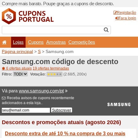
Compre mais barato. Poupe
Lojas
Cupons
Amo
Página principal
>
S
> Sam