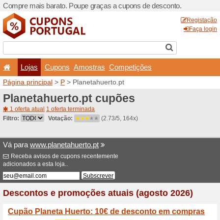
Compre mais barato. Poupe
Lojas
Cupons
Amo
Página principal
>
P
> Plane