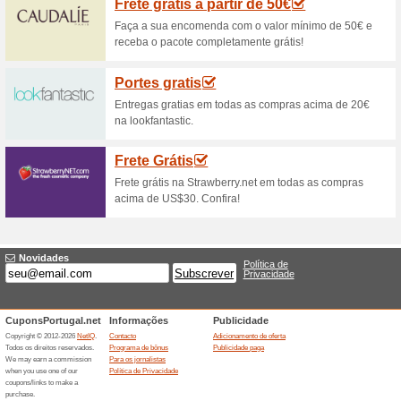
Descontos e promoç
Cupão Planeta Huert
100% funcionou
Códigos
Cupão Planeta Huerto: 10€ d
acima de 99€ Insira o código a