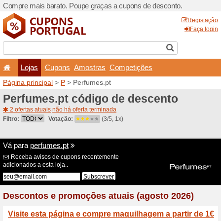
Compre mais barato. Poupe
Lojas
Cupons
Amo
Página principal
>
P
> Perf