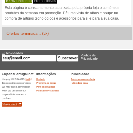
Descontos e promoç
60 % desconto em ped
PcComponentes
100% funcionou
Promociona
60 % desconto em pedidos n
código necessário.